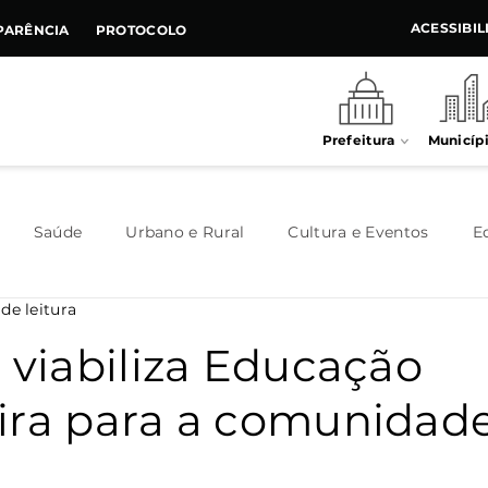
ACESSIBI
PARÊNCIA
PROTOCOLO
Prefeitura
Municíp
Saúde
Urbano e Rural
Cultura e Eventos
E
de leitura
Meio Ambiente
Executivo
Indústria e Comércio
 viabiliza Educação
ira para a comunidad
Habitação
Destaque
Legislativo
Juventude