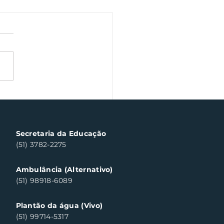
a Fiscal Gaúcha
templa cinco
sumidores em Santa
a do Sul
Secretaria da Educação
(51) 3782-2275
Ambulância (Alternativo)
(51) 98918-6089
Plantão da água (Vivo)
(51) 99714-5317