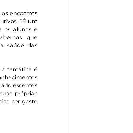
 os encontros 
tivos. “É um 
 os alunos e 
Sabemos que 
 a saúde das 
a temática é 
onhecimentos 
adolescentes 
uas próprias 
isa ser gasto 