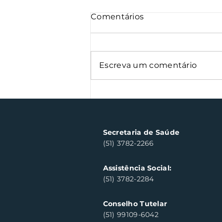
Comentários
Escreva um comentário
Semana Farroupilha
arrecada 500 kg de
alimentos
Secretaria de Saúde
(51) 3782-2266
Assistência Social:
(51) 3782-2284
Conselho Tutelar
(51) 99109-6042