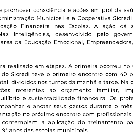
anta Clara do Sul
Conselho Tutelar
e promover consciência e ações em prol da saúd
Administração Municipal e a Cooperativa Sicred
cação Financeira nas Escolas. A ação dá s
las Inteligências, desenvolvido pelo govern
ilares da Educação Emocional, Empreendedora, 
á realizado em etapas. A primeira ocorreu no ú
do Sicredi teve o primeiro encontro com 40 pr
l, divididos nos turnos da manhã e tarde. Na o
ões referentes ao orçamento familiar, imp
ilíbrio e sustentabilidade financeira. Os prof
mpanhar e anotar seus gastos durante o mês d
ientação no próximo encontro com profissionais d
 contemplam a aplicação do treinamento par
e 9º anos das escolas municipais.  