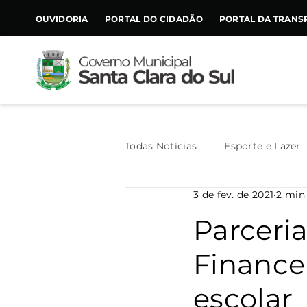
CONTEÚDO
OUVIDORIA
PORTAL DO CIDADÃO
PORTAL DA TRANS
Todas Notícias
Esporte e Lazer
3 de fev. de 2021
2 min 
Assistência Social
Geral
Parceria
Finance
Agricultura
Trânsito
escolar