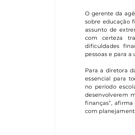
O gerente da agên
sobre educação f
assunto de extre
com certeza tr
dificuldades fin
pessoas e para a u
Para a diretora 
essencial para t
no período escol
desenvolverem ma
finanças”, afirma
com planejamento