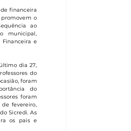
e financeira 
i promovem o 
equência ao 
o municipal, 
Financeira e 
ltimo dia 27, 
ofessores do 
casião, foram 
ortância do 
essores foram 
e fevereiro, 
o Sicredi. As 
a os pais e 