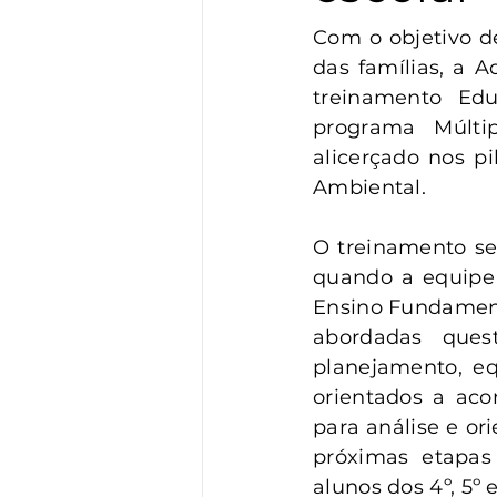
Vigilância
Turismo
S
Com o objetivo d
das famílias, a 
treinamento Edu
programa Múltip
alicerçado nos p
Ambiental.
O treinamento ser
quando a equipe 
Ensino Fundamenta
abordadas quest
planejamento, equ
orientados a aco
para análise e or
próximas etapas
alunos dos 4º, 5º 