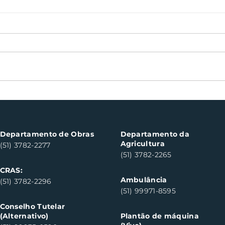
Oficinas de cerâmica
Not
fortalecem cuidado em
con
saúde mental em Santa
con
Clara do Sul
Clar
Departamento de Obras
Departamento da
Agricultura
(51) 3782-2277
(51) 3782-2265
CRAS:
Ambulância
(51) 3782-2296
(51) 99971-8595
Conselho Tutelar
(Alternativo)
Plantão de máquina