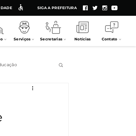
LIDADE
SIGA A PREFEITURA
io
Serviços
Secretarias
Notícias
Contato
ducação
Impostos
e
Processos seletivos