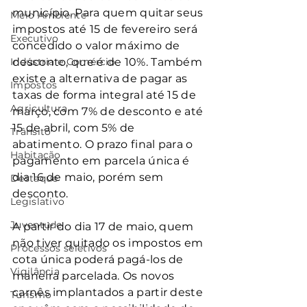
município. Para quem quitar seus 
Meio Ambiente
impostos até 15 de fevereiro será 
Executivo
concedido o valor máximo de 
Indústria e Comércio
desconto, que é de 10%. Também 
existe a alternativa de pagar as 
Impostos
taxas de forma integral até 15 de 
Agricultura
março, com 7% de desconto e até 
15 de abril, com 5% de 
Trânsito
abatimento. O prazo final para o 
Habitação
pagamento em parcela única é 
dia 16 de maio, porém sem 
Destaque
desconto.
Legislativo
Juventude
A partir do dia 17 de maio, quem 
não tiver quitado os impostos em 
Processos seletivos
cota única poderá pagá-los de 
Vigilância
maneira parcelada. Os novos 
carnês implantados a partir deste 
Turismo