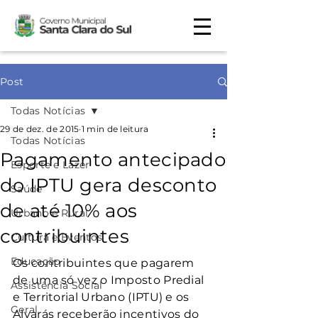
Post
Todas Notícias
29 de dez. de 2015
1 min de leitura
Todas Notícias
Pagamento antecipado
Esporte e Lazer
do IPTU gera desconto
Saúde
de até 10% aos
Urbano e Rural
contribuintes
Cultura e Eventos
Educação
Os contribuintes que pagarem 
de uma só vez o Imposto Predial 
Assistência Social
e Territorial Urbano (IPTU) e os 
Geral
Alvarás receberão incentivos do 