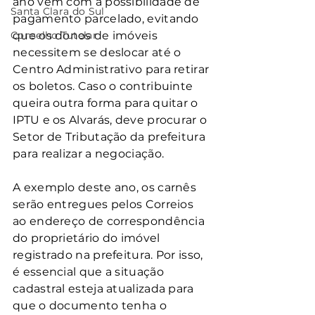
ano vêm com a possibilidade de 
Santa Clara do Sul
pagamento parcelado, evitando 
Conselho Tutelar
que os donos de imóveis 
necessitem se deslocar até o 
Centro Administrativo para retirar 
os boletos. Caso o contribuinte 
queira outra forma para quitar o 
IPTU e os Alvarás, deve procurar o 
Setor de Tributação da prefeitura 
para realizar a negociação.
A exemplo deste ano, os carnês 
serão entregues pelos Correios 
ao endereço de correspondência 
do proprietário do imóvel 
registrado na prefeitura. Por isso, 
é essencial que a situação 
cadastral esteja atualizada para 
que o documento tenha o 