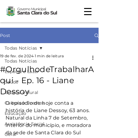
Post
Todas Notícias
19 de fev. de 2024
1 min de leitura
Todas Notícias
#OrgulhodeTrabalharA
Esporte e Lazer
qui - Ep. 16 - Liane
Saúde
Dessoy
Urbano e Rural
Cultura e Eventos
O episódio de hoje conta a 
história de Liane Dessoy, 63 anos. 
Educação
Natural da Linha 7 de Setembro, 
Assistência Social
interior do município, e moradora 
da sede de Santa Clara do Sul 
Geral