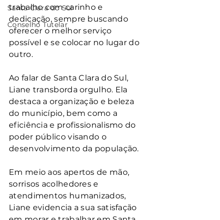
trabalho com carinho e 
Santa Clara do Sul
dedicação, sempre buscando 
Conselho Tutelar
oferecer o melhor serviço 
possível e se colocar no lugar do 
outro.
Ao falar de Santa Clara do Sul, 
Liane transborda orgulho. Ela 
destaca a organização e beleza 
do município, bem como a 
eficiência e profissionalismo do 
poder público visando o 
desenvolvimento da população.
Em meio aos apertos de mão, 
sorrisos acolhedores e 
atendimentos humanizados, 
Liane evidencia a sua satisfação 
em morar e trabalhar em Santa 