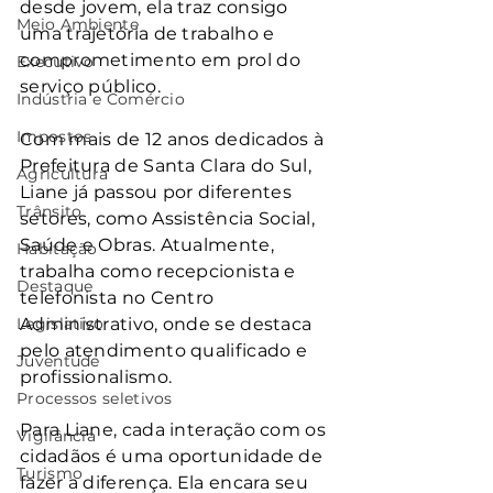
desde jovem, ela traz consigo 
Meio Ambiente
uma trajetória de trabalho e 
comprometimento em prol do 
Executivo
serviço público.
Indústria e Comércio
Impostos
Com mais de 12 anos dedicados à 
Prefeitura de Santa Clara do Sul, 
Agricultura
Liane já passou por diferentes 
Trânsito
setores, como Assistência Social, 
Saúde e Obras. Atualmente, 
Habitação
trabalha como recepcionista e 
Destaque
telefonista no Centro 
Legislativo
Administrativo, onde se destaca 
pelo atendimento qualificado e 
Juventude
profissionalismo.
Processos seletivos
Para Liane, cada interação com os 
Vigilância
cidadãos é uma oportunidade de 
Turismo
fazer a diferença. Ela encara seu 