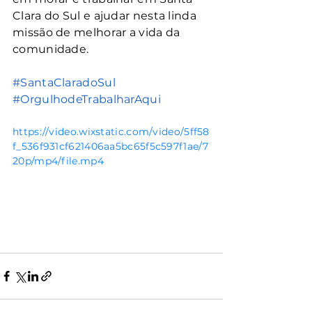
Clara do Sul e ajudar nesta linda 
missão de melhorar a vida da 
comunidade.
#SantaClaradoSul
#OrgulhodeTrabalharAqui
https://video.wixstatic.com/video/5ff58
f_536f931cf621406aa5bc65f5c597f1ae/7
20p/mp4/file.mp4