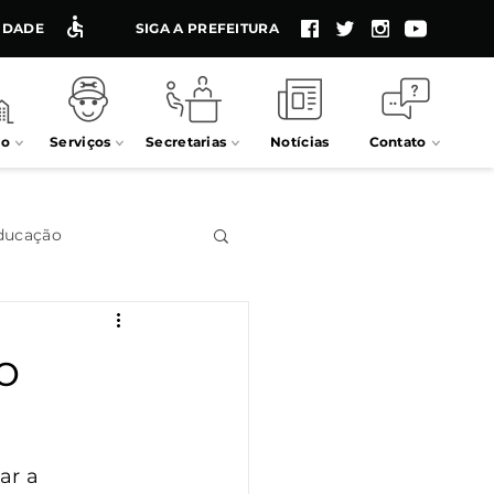
LIDADE
SIGA A PREFEITURA
io
Serviços
Secretarias
Notícias
Contato
ducação
Impostos
o
Processos seletivos
ar a 