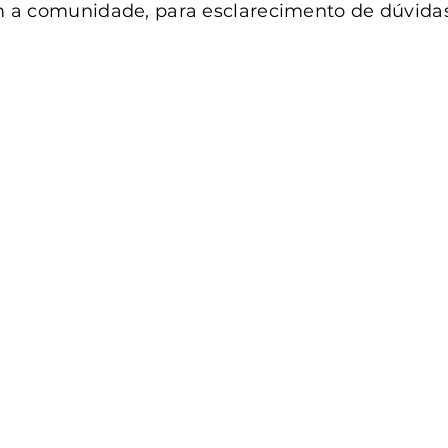
anta Clara do Sul
Conselho Tutelar
a comunidade, para esclarecimento de dúvidas