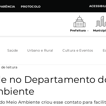
ACESSIBI
PARÊNCIA
PROTOCOLO
Prefeitura
Municíp
Saúde
Urbano e Rural
Cultura e Eventos
E
 de leitura
Meio Ambiente
Executivo
Indústria e Comércio
e no Departamento d
mbiente
Habitação
Destaque
Legislativo
Juventude
 Meio Ambiente criou esse contato para facilit