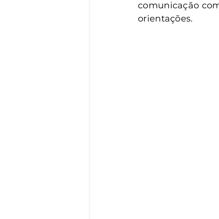
Vigilância
Turismo
S
comunicação com 
orientações.