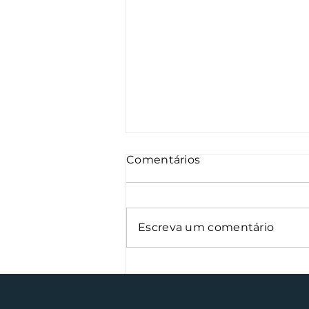
Comentários
Escreva um comentário
Semana Farroupilha
arrecada 500 kg de
alimentos