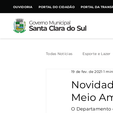
CONTEÚDO
OUVIDORIA
PORTAL DO CIDADÃO
PORTAL DA TRANS
Todas Notícias
Esporte e Lazer
19 de fev. de 2021
1 min
Assistência Social
Geral
Novidad
Meio A
Agricultura
Trânsito
O Departamento do