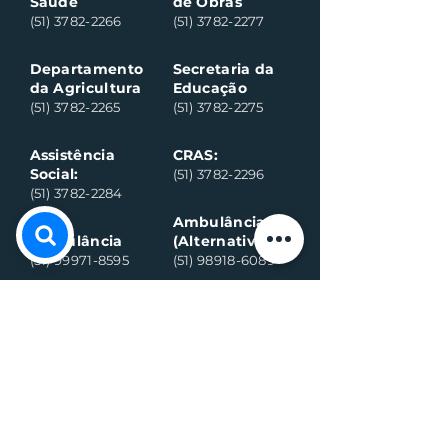
Saúde
de Obras
(51) 3782-2266
(51) 3782-2277
Departamento
Secretaria da
da Agricultura
Educação
(51) 3782-2265
(51) 3782-2275
Assistência
CRAS:
Social:
(51) 3782-2296
(51) 3782-2284
Ambulância
Ambulância
(Alternativo)
(51) 99971-8595
(51) 98918-6089
Conselho
Conselho
Tutelar
Tutelar
(Alternativo)
(51) 99109-6042
(51) 99935-0590
Plantão de
máquina (Vivo)
Plantão da
água (Vivo)
(51) 99899-3020