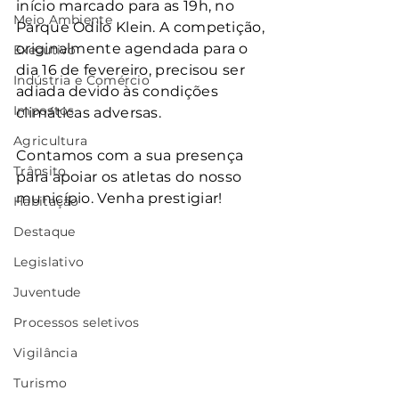
início marcado para as 19h, no 
Meio Ambiente
Parque Odilo Klein. A competição, 
originalmente agendada para o 
Executivo
dia 16 de fevereiro, precisou ser 
Indústria e Comércio
adiada devido às condições 
Impostos
climáticas adversas.
Agricultura
Contamos com a sua presença 
Trânsito
para apoiar os atletas do nosso 
município. Venha prestigiar!
Habitação
Destaque
Legislativo
Juventude
Processos seletivos
Vigilância
Turismo