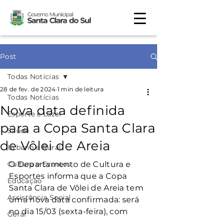
Post
Todas Notícias
28 de fev. de 2024
1 min de leitura
Todas Notícias
Nova data definida
Esporte e Lazer
para a Copa Santa Clara
Saúde
de Vôlei de Areia
Urbano e Rural
Cultura e Eventos
O Departamento de Cultura e 
Esportes informa que a Copa 
Educação
Santa Clara de Vôlei de Areia tem 
Assistência Social
uma nova data confirmada: será 
no dia 15/03 (sexta-feira), com 
Geral