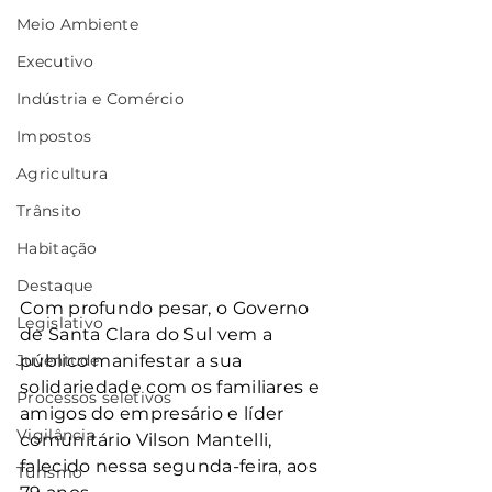
Meio Ambiente
Executivo
Indústria e Comércio
Impostos
Agricultura
Trânsito
Habitação
Destaque
Com profundo pesar, o Governo 
Legislativo
de Santa Clara do Sul vem a 
público manifestar a sua 
Juventude
solidariedade com os familiares e 
Processos seletivos
amigos do empresário e líder 
Vigilância
comunitário Vilson Mantelli, 
falecido nessa segunda-feira, aos 
Turismo