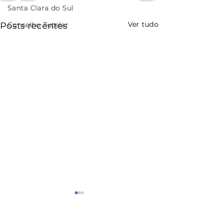
Santa Clara do Sul
Ver tudo
Posts recentes
Conselho Tutelar