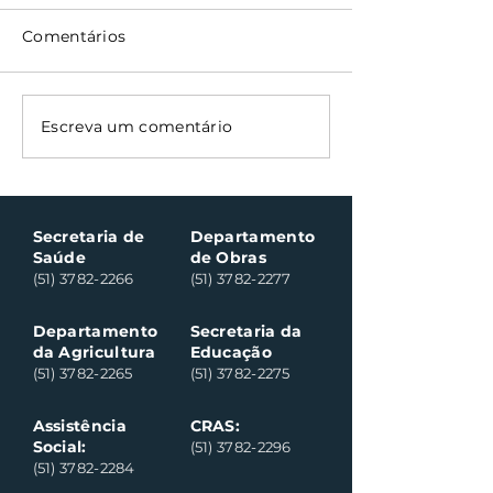
Comentários
Oficinas de cerâmica
Nota Fiscal G
Escreva um comentário
fortalecem cuidado
contempla ci
em saúde mental em
consumidores
Santa Clara do Sul
Santa Clara do
Secretaria de
Departamento
Saúde
de Obras
(51) 3782-2266
(51) 3782-2277
Departamento
Secretaria da
da Agricultura
Educação
(51) 3782-2265
(51) 3782-2275
Assistência
CRAS:
Social:
(51) 3782-2296
(51) 3782-2284