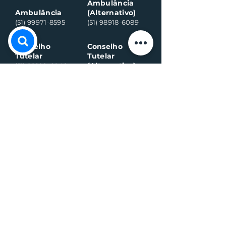
Ambulância
Ambulância
(Alternativo)
(51) 99971-8595
(51) 98918-6089
Conselho
Conselho
Tutelar
Tutelar
(Alternativo)
(51) 99109-6042
(51) 99935-0590
Plantão de
máquina (Vivo)
Plantão da
água (Vivo)
(51) 99899-3020
(51) 99714-5317
Fiscalização (G
eral)
Fiscalização (Sa
nitário)
(51) 99989-7311
(51) 99564-3598
Sala de
Negócios
(51) 3782 2282
Defesa Civil