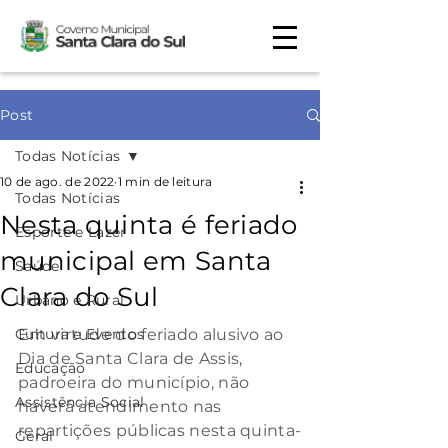
Post
Todas Notícias
10 de ago. de 2022
1 min de leitura
Todas Notícias
Nesta quinta é feriado
Esporte e Lazer
municipal em Santa
Saúde
Clara do Sul
Urbano e Rural
Cultura e Eventos
Em virtude do feriado alusivo ao 
Dia de Santa Clara de Assis, 
Educação
padroeira do município, não 
Assistência Social
haverá atendimento nas 
repartições públicas nesta quinta-
Geral