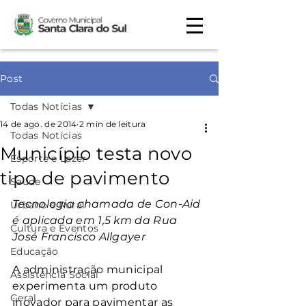
Post
Todas Notícias
14 de ago. de 2014
2 min de leitura
Todas Notícias
Município testa novo
Esporte e Lazer
tipo de pavimento
Saúde
Tecnologia chamada de Con-Aid 
Urbano e Rural
é aplicada em 1,5 km da Rua 
Cultura e Eventos
José Francisco Allgayer
Educação
A administração municipal 
Assistência Social
experimenta um produto 
Geral
inovador para pavimentar as 