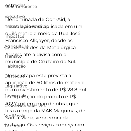
estradas.
Meio Ambiente
Executivo
Denominada de Con-Aid, a 
Indústria e Comércio
tecnologia será aplicada em um 
quilômetro e meio da Rua José 
Impostos
Francisco Allgayer, desde as 
Agricultura
proximidades da Metalúrgica 
Adams até a divisa com o 
Trânsito
município de Cruzeiro do Sul.
Habitação
Nessa etapa está prevista a 
Destaque
aplicação de 50 litros do material, 
Legislativo
num investimento de R$ 28,8 mil 
Juventude
na aquisição do produto e R$ 
102,7 mil em mão de obra, que 
Processos seletivos
fica a cargo da MAK Máquinas, de 
Vigilância
Santa Maria, vencedora da 
licitação. Os serviços começaram 
Turismo