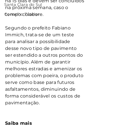
há 15 dias e devem ser concluídos 
Santa Clara do Sul
na próxima semana, caso o 
Conselho Tutelar
tempo colabore.
Segundo o prefeito Fabiano 
Immich, trata-se de um teste 
para analisar a possibilidade 
desse novo tipo de pavimento 
ser estendido a outros pontos do 
município. Além de garantir 
melhores estradas e amenizar os 
problemas com poeira, o produto 
serve como base para futuros 
asfaltamentos, diminuindo de 
forma considerável os custos de 
pavimentação.
Saiba mais