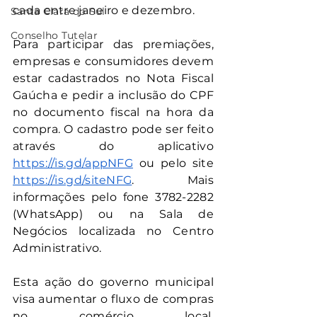
cada entre janeiro e dezembro.
Santa Clara do Sul
Conselho Tutelar
Para participar das premiações, 
empresas e consumidores devem 
estar cadastrados no Nota Fiscal 
Gaúcha e pedir a inclusão do CPF 
no documento fiscal na hora da 
compra. O cadastro pode ser feito 
através do aplicativo 
https://is.gd/appNFG
 ou pelo site 
https://is.gd/siteNFG
. Mais 
informações pelo fone 3782-2282 
(WhatsApp) ou na Sala de 
Negócios localizada no Centro 
Administrativo.
Esta ação do governo municipal 
visa aumentar o fluxo de compras 
no comércio local, 