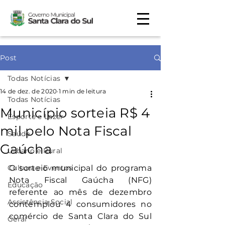
Post
Todas Notícias
14 de dez. de 2020
1 min de leitura
Todas Notícias
Município sorteia R$ 4
Esporte e Lazer
mil pelo Nota Fiscal
Saúde
Gaúcha
Urbano e Rural
Cultura e Eventos
O sorteio municipal do programa 
Nota Fiscal Gaúcha (NFG) 
Educação
referente ao mês de dezembro 
Assistência Social
contemplou 4 consumidores no 
comércio de Santa Clara do Sul 
Geral