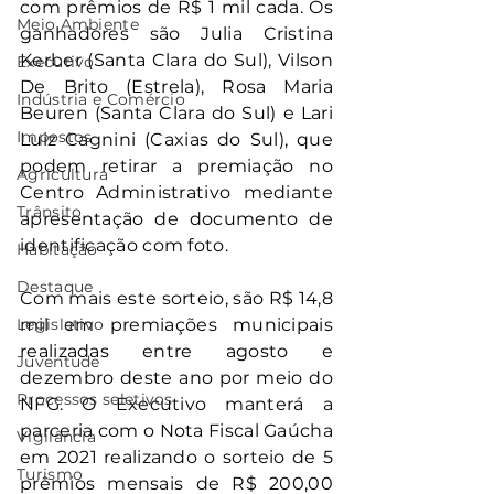
com prêmios de R$ 1 mil cada. Os 
Meio Ambiente
ganhadores são Julia Cristina 
Kerber (Santa Clara do Sul), Vilson 
Executivo
De Brito (Estrela), Rosa Maria 
Indústria e Comércio
Beuren (Santa Clara do Sul) e Lari 
Impostos
Luiz Cagnini (Caxias do Sul), que 
podem retirar a premiação no 
Agricultura
Centro Administrativo mediante 
Trânsito
apresentação de documento de 
identificação com foto.
Habitação
Destaque
Com mais este sorteio, são R$ 14,8 
Legislativo
mil em premiações municipais 
realizadas entre agosto e 
Juventude
dezembro deste ano por meio do 
Processos seletivos
NFG. O Executivo manterá a 
parceria com o Nota Fiscal Gaúcha 
Vigilância
em 2021 realizando o sorteio de 5 
Turismo
prêmios mensais de R$ 200,00 