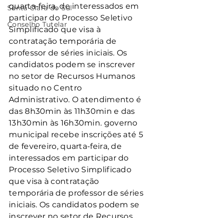
quarta-feira, de interessados em 
Santa Clara do Sul
participar do Processo Seletivo 
Conselho Tutelar
Simplificado que visa à 
contratação temporária de 
professor de séries iniciais. Os 
candidatos podem se inscrever 
no setor de Recursos Humanos 
situado no Centro 
Administrativo. O atendimento é 
das 8h30min às 11h30min e das 
13h30min às 16h30min. governo 
municipal recebe inscrições até 5 
de fevereiro, quarta-feira, de 
interessados em participar do 
Processo Seletivo Simplificado 
que visa à contratação 
temporária de professor de séries 
iniciais. Os candidatos podem se 
inscrever no setor de Recursos 