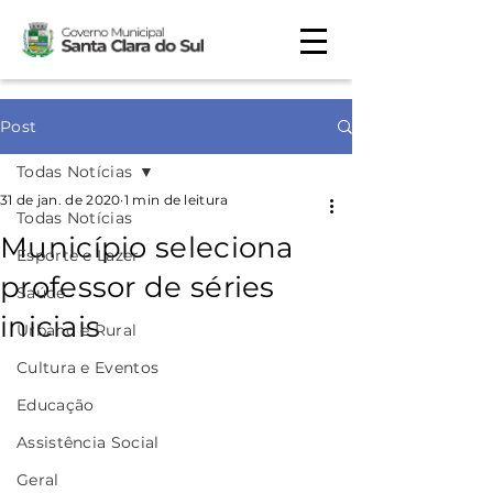
Post
Todas Notícias
31 de jan. de 2020
1 min de leitura
Todas Notícias
Município seleciona
Esporte e Lazer
professor de séries
Saúde
iniciais
Urbano e Rural
Cultura e Eventos
Educação
Assistência Social
Geral