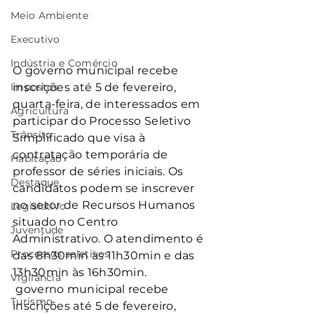
Meio Ambiente
Executivo
Indústria e Comércio
O governo municipal recebe 
inscrições até 5 de fevereiro, 
Impostos
quarta-feira, de interessados em 
Agricultura
participar do Processo Seletivo 
Trânsito
Simplificado que visa à 
contratação temporária de 
Habitação
professor de séries iniciais. Os 
Destaque
candidatos podem se inscrever 
no setor de Recursos Humanos 
Legislativo
situado no Centro 
Juventude
Administrativo. O atendimento é 
Processos seletivos
das 8h30min às 11h30min e das 
13h30min às 16h30min.
Vigilância
 governo municipal recebe 
Turismo
inscrições até 5 de fevereiro, 