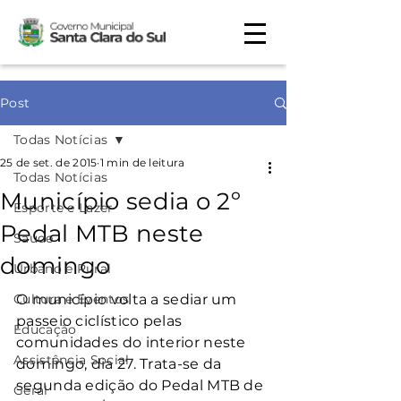
Post
Todas Notícias
25 de set. de 2015
1 min de leitura
Todas Notícias
Município sedia o 2º
Esporte e Lazer
Pedal MTB neste
Saúde
domingo
Urbano e Rural
Cultura e Eventos
O município volta a sediar um 
passeio ciclístico pelas 
Educação
comunidades do interior neste 
Assistência Social
domingo, dia 27. Trata-se da 
segunda edição do Pedal MTB de 
Geral