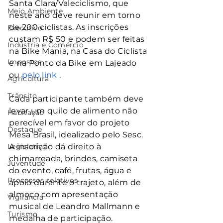
Santa Clara/Valeciclismo, que 
Meio Ambiente
neste ano deve reunir em torno 
de 200 ciclistas. As inscrições 
Executivo
custam R$ 50 e podem ser feitas 
Indústria e Comércio
na Bike Mania, na Casa do Ciclista 
Impostos
e na Ponto da Bike em Lajeado 
ou
 pelo link 
.
Agricultura
Trânsito
Cada participante também deve 
levar um quilo de alimento não 
Habitação
perecível em favor do projeto 
Destaque
Mesa Brasil, idealizado pelo Sesc. 
Legislativo
A inscrição dá direito à 
chimarreada, brindes, camiseta 
Juventude
do evento, café, frutas, água e 
Processos seletivos
apoio durante o trajeto, além de 
almoço com apresentação 
Vigilância
musical de Leandro Mallmann e 
Turismo
medalha de participação.