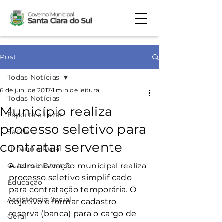
Post
Todas Notícias
6 de jun. de 2017
1 min de leitura
Todas Notícias
Município realiza
Esporte e Lazer
processo seletivo para
Saúde
contratar servente
Urbano e Rural
Cultura e Eventos
A administração municipal realiza 
processo seletivo simplificado 
Educação
para contratação temporária. O 
Assistência Social
objetivo é formar cadastro 
reserva (banca) para o cargo de 
Geral