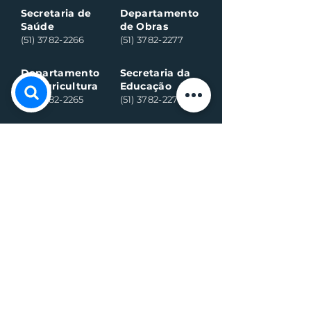
Secretaria de
Departamento
Saúde
de Obras
(51) 3782-2266
(51) 3782-2277
Departamento
Secretaria da
da Agricultura
Educação
(51) 3782-2265
(51) 3782-2275
Assistência
CRAS:
Social:
(51) 3782-2296
(51) 3782-2284
Ambulância
Ambulância
(Alternativo)
(51) 99971-8595
(51) 98918-6089
Conselho
Conselho
Tutelar
Tutelar
(Alternativo)
(51) 99109-6042
(51) 99935-0590
Plantão de