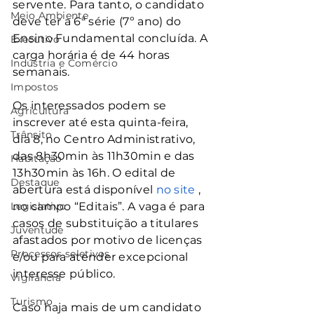
servente. Para tanto, o candidato 
Meio Ambiente
deve ter a 6ª série (7º ano) do 
Ensino Fundamental concluída. A 
Executivo
carga horária é de 44 horas 
Indústria e Comércio
semanais.
Impostos
Os interessados podem se 
Agricultura
inscrever até esta quinta-feira, 
Trânsito
dia 8, no Centro Administrativo, 
das 8h30min às 11h30min e das 
Habitação
13h30min às 16h. O edital de 
Destaque
abertura está disponível
 no site 
, 
Legislativo
no campo “Editais”. A vaga é para 
casos de substituição a titulares 
Juventude
afastados por motivo de licenças 
Processos seletivos
e/ou para atender excepcional 
interesse público.
Vigilância
Turismo
Caso haja mais de um candidato 