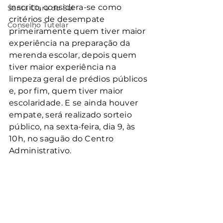
inscrito, considera-se como 
Santa Clara do Sul
critérios de desempate 
Conselho Tutelar
primeiramente quem tiver maior 
experiência na preparação da 
merenda escolar, depois quem 
tiver maior experiência na 
limpeza geral de prédios públicos 
e, por fim, quem tiver maior 
escolaridade. E se ainda houver 
empate, será realizado sorteio 
público, na sexta-feira, dia 9, às 
10h, no saguão do Centro 
Administrativo.