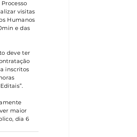
 Processo 
lizar visitas 
rsos Humanos 
0min e das 
o deve ter 
contratação 
 inscritos 
horas 
Editais”.
ramente 
ver maior 
ico, dia 6 