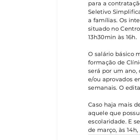
Vigilância
Turismo
S
para a contrataçã
Seletivo Simplific
a famílias. Os in
situado no Centro
13h30min às 16h.
O salário básico 
formação de Clíni
será por um ano, 
e/ou aprovados em
semanais. O edita
Caso haja mais de
aquele que possui
escolaridade. E se
de março, às 14h,