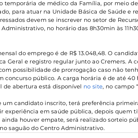
anta Clara do Sul
Conselho Tutelar
o temporária de médico da Família, por meio de
ado, para atuar na Unidade Básica de Saúde e rea
teressados devem se inscrever no setor de Recu
 Administrativo, no horário das 8h30min às 11h3
mensal do emprego é de R$ 13.048,48. O candidat
ca Geral e registro regular junto ao Cremers. A 
com possibilidade de prorrogação caso não tenha
 concurso público. A carga horária é de até 40 
l de abertura está disponível
 no site
, no campo “
 um candidato inscrito, terá preferência primei
r experiência em saúde pública, depois quem ti
 ainda houver empate, será realizado sorteio públ
 no saguão do Centro Administrativo.