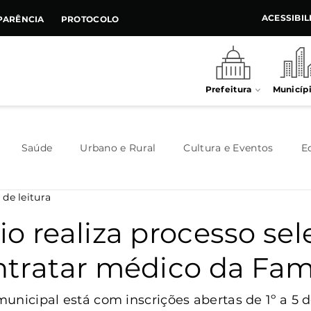
ACESSIBI
PARÊNCIA
PROTOCOLO
Prefeitura
Municíp
Saúde
Urbano e Rural
Cultura e Eventos
E
 de leitura
Meio Ambiente
Executivo
Indústria e Comércio
o realiza processo sel
ntratar médico da Fam
Habitação
Destaque
Legislativo
Juventude
unicipal está com inscrições abertas de 1º a 5 