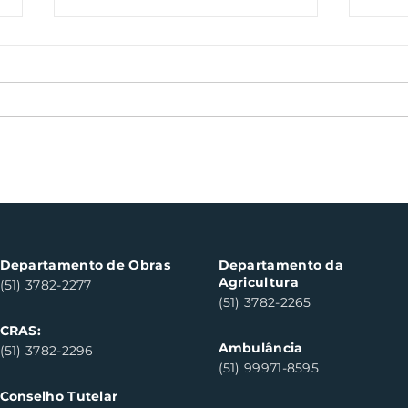
Oficinas de cerâmica
Not
fortalecem cuidado em
con
saúde mental em Santa
con
Clara do Sul
Clar
Departamento de Obras
Departamento da
Agricultura
(51) 3782-2277
(51) 3782-2265
CRAS:
Ambulância
(51) 3782-2296
(51) 99971-8595
Conselho Tutelar