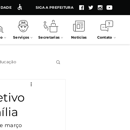
LIDADE
SIGA A PREFEITURA
io
Serviços
Secretarias
Notícias
Contato
ducação
Impostos
etivo
ília
Processos seletivos
de março 