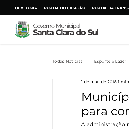
CONTEÚDO
OUVIDORIA
PORTAL DO CIDADÃO
PORTAL DA TRANS
Todas Notícias
Esporte e Lazer
1 de mar. de 2018
1 min
Assistência Social
Geral
Municípi
para co
Agricultura
Trânsito
A administração m