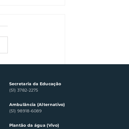
a Fiscal Gaúcha
templa cinco
sumidores em Santa
a do Sul
Secretaria da Educação
(51) 3782-2275
Ambulância (Alternativo)
(51) 98918-6089
Plantão da água (Vivo)