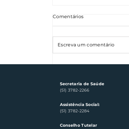
Comentários
Escreva um comentário
Semana Farroupilha
arrecada 500 kg de
alimentos
Secretaria de Saúde
(51) 3782-2266
Assistência Social:
(51) 3782-2284
Conselho Tutelar