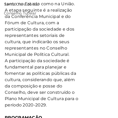
tanto no Estado como na União. 
Santa Clara do Sul
A etapa seguinte é a realização 
Conselho Tutelar
da Conferência Municipal e do 
Fórum de Cultura, com a 
participação da sociedade e dos 
representantes setoriais de 
cultura, que indicarão os seus 
representantes no Conselho 
Municipal de Política Cultural.
A participação da sociedade é 
fundamental para planejar e 
fomentar as políticas públicas da 
cultura, considerando que, além 
da composição e posse do 
Conselho, deve ser construído o 
Plano Municipal de Cultura para o 
período 2020-2029.
PROGRAMAÇÃO