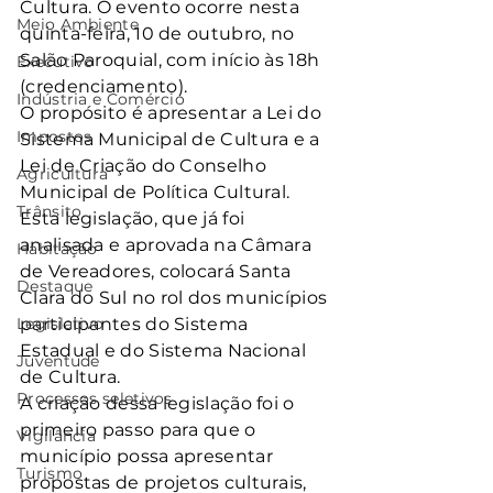
Cultura. O evento ocorre nesta 
Meio Ambiente
quinta-feira, 10 de outubro, no 
Salão Paroquial, com início às 18h 
Executivo
(credenciamento).
Indústria e Comércio
O propósito é apresentar a Lei do 
Impostos
Sistema Municipal de Cultura e a 
Lei de Criação do Conselho 
Agricultura
Municipal de Política Cultural. 
Trânsito
Esta legislação, que já foi 
analisada e aprovada na Câmara 
Habitação
de Vereadores, colocará Santa 
Destaque
Clara do Sul no rol dos municípios 
Legislativo
participantes do Sistema 
Estadual e do Sistema Nacional 
Juventude
de Cultura.
Processos seletivos
A criação dessa legislação foi o 
primeiro passo para que o 
Vigilância
município possa apresentar 
Turismo
propostas de projetos culturais, 