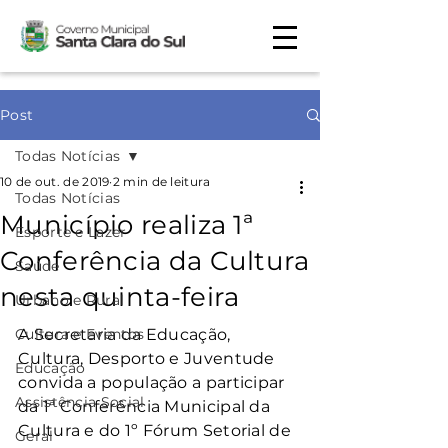
Post
Todas Notícias
10 de out. de 2019
2 min de leitura
Todas Notícias
Município realiza 1ª
Esporte e Lazer
Conferência da Cultura
Saúde
nesta quinta-feira
Urbano e Rural
Cultura e Eventos
A Secretaria da Educação, 
Cultura, Desporto e Juventude 
Educação
convida a população a participar 
Assistência Social
da 1ª Conferência Municipal da 
Cultura e do 1º Fórum Setorial de 
Geral