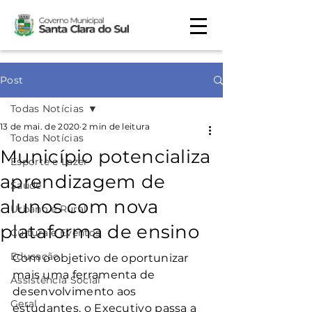
Post
Todas Notícias
13 de mai. de 2020
2 min de leitura
Todas Notícias
Município potencializa
Esporte e Lazer
aprendizagem de
Saúde
alunos com nova
Urbano e Rural
plataforma de ensino
Cultura e Eventos
Educação
Com o objetivo de oportunizar 
mais uma ferramenta de 
Assistência Social
desenvolvimento aos 
Geral
estudantes, o Executivo passa a 