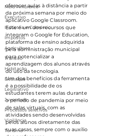
oferecer aulas à distância a partir 
Meio Ambiente
da próxima semana por meio do 
Executivo
aplicativo Google Classroom.
Indústria e Comércio
Este é um dos recursos que 
integram o Google for Education, 
Impostos
plataforma de ensino adquirida 
Agricultura
pela administração municipal 
para potencializar a 
Trânsito
aprendizagem dos alunos através 
Habitação
do uso da tecnologia.
Um dos benefícios da ferramenta 
Destaque
é a possibilidade de os 
Legislativo
estudantes terem aulas durante 
Juventude
o período de pandemia por meio 
de salas virtuais, com as 
Processos seletivos
atividades sendo desenvolvidas 
Vigilância
pelos alunos diretamente das 
suas casas, sempre com o auxílio 
Turismo