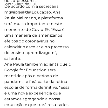
dos professores.
Santa Clara do Sul
De acordo com a secretária 
Conselho Tutelar
municipal da Educação, Ana 
Paula Mallmann, a plataforma 
será muito importante neste 
momento de Covid-19. “Essa é 
uma maneira de amenizar os 
efeitos do coronavírus no 
calendário escolar e no processo 
de ensino-aprendizagem”, 
salienta.
Ana Paula também adianta que o 
Google for Education será 
mantido após o período de 
pandemia e fará parte da rotina 
escolar de forma definitiva. “Essa 
é uma nova experiência que 
estamos agregando à nossa 
educação e que trará resultados 