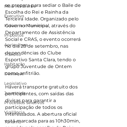
se prepara para sediar o Baile de 
Meio Ambiente
Escolha do Rei e Rainha da 
Executivo
Terceira Idade. Organizado pelo 
Indústria e Comércio
Governo Municipal, através do 
Departamento de Assistência 
Impostos
Social e CRAS, o evento ocorrerá 
Agricultura
no dia 28 de setembro, nas 
dependências do Clube 
Trânsito
Esportivo Santa Clara, tendo o 
Habitação
grupo Juventude de Ontem 
como anfitrião.
Destaque
Legislativo
Haverá transporte gratuito dos 
Juventude
participantes, com saídas das 
divisas para garantir a 
Processos seletivos
participação de todos os 
Vigilância
interessados. A abertura oficial 
está marcada para as 10h30min, 
Turismo