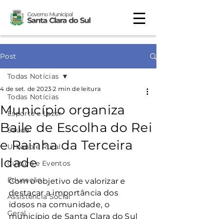
Post
Todas Notícias
4 de set. de 2023
2 min de leitura
Todas Notícias
Município organiza
Esporte e Lazer
Baile de Escolha do Rei
Saúde
e Rainha da Terceira
Urbano e Rural
Idade
Cultura e Eventos
Educação
Com o objetivo de valorizar e 
destacar a importância dos 
Assistência Social
idosos na comunidade, o 
Geral
município de Santa Clara do Sul 