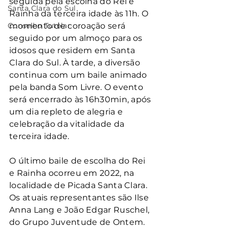
seguida pela escolha do Rei e 
Santa Clara do Sul
Rainha da terceira idade às 11h. O 
Conselho Tutelar
momento de coroação será 
seguido por um almoço para os 
idosos que residem em Santa 
Clara do Sul. À tarde, a diversão 
continua com um baile animado 
pela banda Som Livre. O evento 
será encerrado às 16h30min, após 
um dia repleto de alegria e 
celebração da vitalidade da 
terceira idade.
O último baile de escolha do Rei 
e Rainha ocorreu em 2022, na 
localidade de Picada Santa Clara. 
Os atuais representantes são Ilse 
Anna Lang e João Edgar Ruschel, 
do Grupo Juventude de Ontem. 