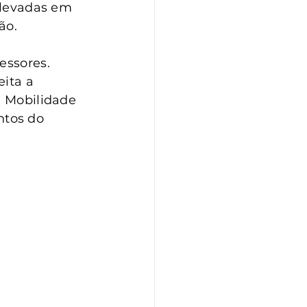
elevadas em 
ão.
essores. 
ita a 
e Mobilidade 
tos do 