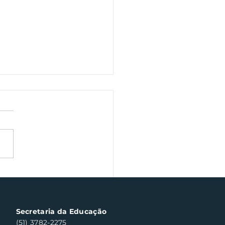
ana Farroupilha traz
inária gaúcha em
taque
Secretaria da Educação
(51) 3782-2275