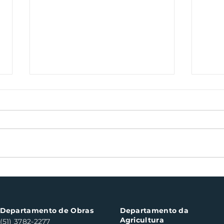
Bocha veterano volta às
Sem
canchas de Santa Clara
cul
do Sul neste sábado
des
Departamento de Obras
Departamento da
Agricultura
(51) 3782-2277