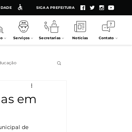
LIDADE
SIGA A PREFEITURA
io
Serviços
Secretarias
Notícias
Contato
ducação
Impostos
adas em
Processos seletivos
nicipal de 