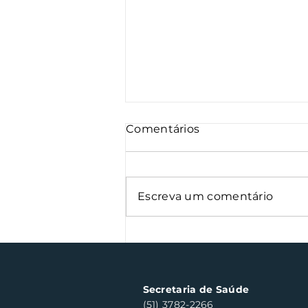
Comentários
Escreva um comentário
Nota Fiscal Gaúcha
contempla cinco
consumidores em Santa
Clara do Sul
Secretaria de Saúde
(51) 3782-2266