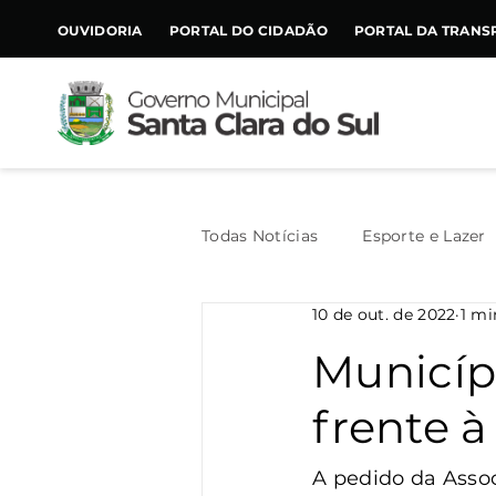
CONTEÚDO
OUVIDORIA
PORTAL DO CIDADÃO
PORTAL DA TRANS
Todas Notícias
Esporte e Lazer
10 de out. de 2022
1 mi
Assistência Social
Geral
Municípi
frente à
Agricultura
Trânsito
A pedido da Assoc