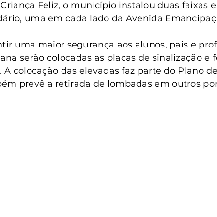
anta Clara do Sul
Conselho Tutelar
 Criança Feliz, o município instalou duas faixas 
dário, uma em cada lado da Avenida Emancipaç
ntir uma maior segurança aos alunos, pais e prof
na serão colocadas as placas de sinalização e fe
s. A colocação das elevadas faz parte do Plano d
ém prevê a retirada de lombadas em outros pon