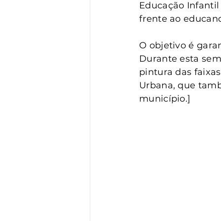
Vigilância
Turismo
S
Educação Infantil
frente ao educan
O objetivo é gara
Durante esta sema
pintura das faixa
Urbana, que tamb
município.]