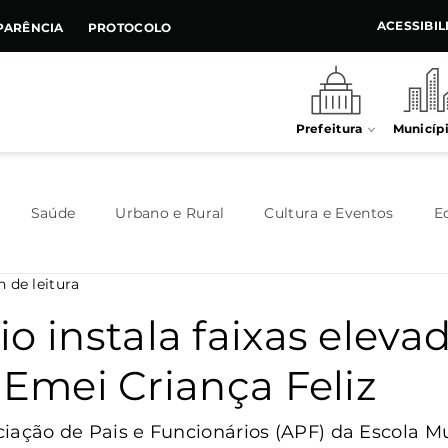
ACESSIBI
PARÊNCIA
PROTOCOLO
Prefeitura
Municíp
Saúde
Urbano e Rural
Cultura e Eventos
E
n de leitura
Meio Ambiente
Executivo
Indústria e Comércio
o instala faixas elev
 Emei Criança Feliz
Habitação
Destaque
Legislativo
Juventude
iação de Pais e Funcionários (APF) da Escola Mu