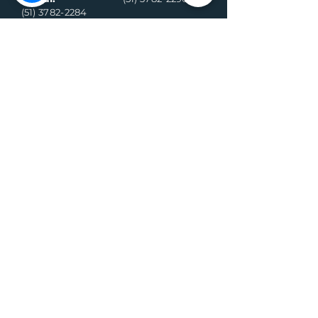
(51) 3782-2284
Ambulância
Ambulância
(Alternativo)
(51) 99971-8595
(51) 98918-6089
Conselho
Conselho
Tutelar
Tutelar
(Alternativo)
(51) 99109-6042
(51) 99935-0590
Plantão de
máquina (Vivo)
Plantão da
água (Vivo)
(51) 99899-3020
(51) 99714-5317
Fiscalização (G
eral)
Fiscalização (Sa
nitário)
(51) 99989-7311
(51) 99564-3598
Sala de
Negócios
(51) 3782 2282