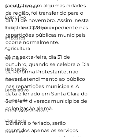
facultativo em algumas cidades 
Meio Ambiente
da região, foi transferido para o 
Executivo
dia 21 de novembro. Assim, nesta 
Indústria e Comércio
terça-feira (28), o expediente nas 
repartições públicas municipais 
Impostos
ocorre normalmente.
Agricultura
Já na sexta-feira, dia 31 de 
Trânsito
outubro, quando se celebra o Dia 
Habitação
da Reforma Protestante, não 
haverá atendimento ao público 
Destaque
nas repartições municipais. A 
Legislativo
data é feriado em Santa Clara do 
Juventude
Sul e em diversos municípios de 
colonização alemã.
Processos seletivos
Vigilância
Durante o feriado, serão 
mantidos apenas os serviços 
Turismo