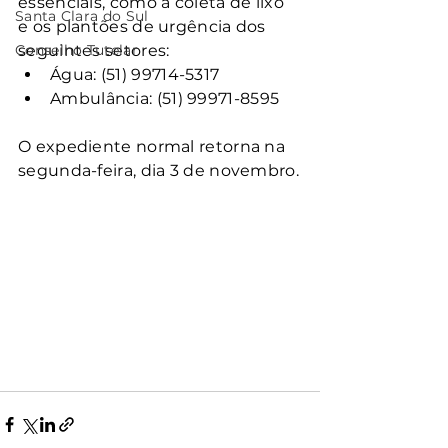
essenciais, como a coleta de lixo 
Santa Clara do Sul
e os plantões de urgência dos 
Conselho Tutelar
seguintes setores:
Água: (51) 99714-5317
Ambulância: (51) 99971-8595
O expediente normal retorna na 
segunda-feira, dia 3 de novembro.