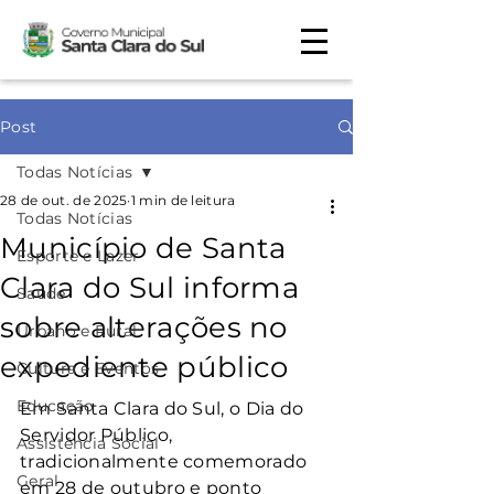
Post
Todas Notícias
28 de out. de 2025
1 min de leitura
Todas Notícias
Município de Santa
Esporte e Lazer
Clara do Sul informa
Saúde
sobre alterações no
Urbano e Rural
expediente público
Cultura e Eventos
Educação
Em Santa Clara do Sul, o Dia do 
Servidor Público, 
Assistência Social
tradicionalmente comemorado 
Geral
em 28 de outubro e ponto 