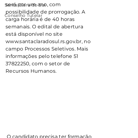
será por um ano, com 
Santa Clara do Sul
possibilidade de prorrogação. A 
Conselho Tutelar
carga horária é de 40 horas 
semanais. O edital de abertura 
está disponível no site 
www.santaclaradosul.rs.gov.br, no 
campo Processos Seletivos. Mais 
informações pelo telefone 51 
37822250, com o setor de 
Recursos Humanos.
 O candidato precisa ter formação 