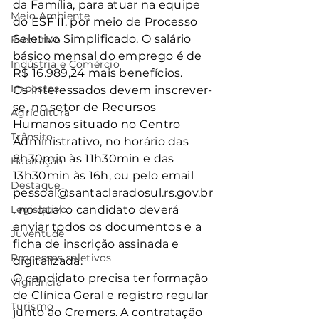
da Família, para atuar na equipe 
Meio Ambiente
do ESF II, por meio de Processo 
Seletivo Simplificado. O salário 
Executivo
básico mensal do emprego é de 
Indústria e Comércio
R$ 16.989,24 mais benefícios. 
Impostos
Os interessados devem inscrever-
se, no setor de Recursos 
Agricultura
Humanos situado no Centro 
Trânsito
Administrativo, no horário das 
8h30min às 11h30min e das 
Habitação
13h30min às 16h, ou pelo email 
Destaque
pessoal@santaclaradosul.rs.gov.br
Legislativo
, no qual o candidato deverá 
enviar todos os documentos e a 
Juventude
ficha de inscrição assinada e 
Processos seletivos
digitalizada.
O candidato precisa ter formação 
Vigilância
de Clínica Geral e registro regular 
Turismo
junto ao Cremers. A contratação 