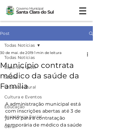
Post
Todas Notícias
30 de mai. de 2019
1 min de leitura
Todas Notícias
Município contrata
Esporte e Lazer
médico da saúde da
Saúde
Família
Urbano e Rural
Cultura e Eventos
A administração municipal está 
Educação
com inscrições abertas até 3 de 
Assistência Social
junho para a contratação 
temporária de médico da saúde 
Geral