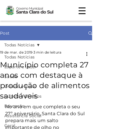
Post
Todas Notícias
19 de mar. de 2019
3 min de leitura
Todas Notícias
Município completa 27
Esporte e Lazer
anos com destaque à
Saúde
produção de alimentos
Urbano e Rural
saudáveis
Cultura e Eventos
Educação
No ano em que completa o seu 
27º aniversário, Santa Clara do Sul 
Assistência Social
prepara mais um salto 
Geral
importante de olho no 