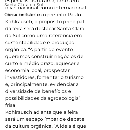
especialistas na área, tanto em 
Santa Clara do Sul
nível nacional como internacional.
Conselho Tutelar
De acordo com o prefeito Paulo 
Kohlrausch, o propósito principal 
da feira será destacar Santa Clara 
do Sul como uma referência em 
sustentabilidade e produção 
orgânica. “A partir do evento 
queremos construir negócios de 
curto e médio prazo, aquecer a 
economia local, prospectar 
investidores, fomentar o turismo 
e, principalmente, evidenciar a 
diversidade de benefícios e 
possibilidades da agroecologia”, 
frisa.
Kohlrausch adianta que a feira 
será um espaço ímpar de debate 
da cultura orgânica. “A ideia é que 