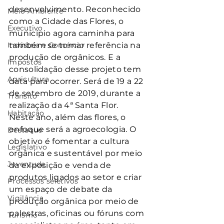
desenvolvimento. Reconhecido 
Meio Ambiente
como a Cidade das Flores, o 
Executivo
município agora caminha para 
Indústria e Comércio
também se tornar referência na 
produção de orgânicos. E a 
Impostos
consolidação desse projeto tem 
Agricultura
data para ocorrer. Será de 19 a 22 
de setembro de 2019, durante a 
Trânsito
realização da 4ª Santa Flor.
Habitação
Neste ano, além das flores, o 
enfoque será a agroecologia. O 
Destaque
objetivo é fomentar a cultura 
Legislativo
orgânica e sustentável por meio 
Juventude
da exposição e venda de 
produtos ligados ao setor e criar 
Processos seletivos
um espaço de debate da 
Vigilância
produção orgânica por meio de 
palestras, oficinas ou fóruns com 
Turismo