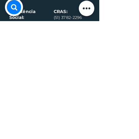
Assistência
CRAS:
Social:
(51) 3782-2296
(51) 3782-2284
Ambulância
Ambulância
(Alternativo)
(51) 99971-8595
(51) 98918-6089
Conselho
Conselho
Tutelar
Tutelar
(Alternativo)
(51) 99109-6042
(51) 99935-0590
Plantão de
máquina (Vivo)
Plantão da
água (Vivo)
(51) 99899-3020
(51) 99714-5317
Fiscalização (G
eral)
Fiscalização (Sa
nitário)
(51) 99989-7311
(51) 99564-3598