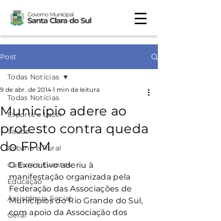
Post
Todas Notícias
9 de abr. de 2014
1 min de leitura
Todas Notícias
Município adere ao
Esporte e Lazer
protesto contra queda
Saúde
do FPM
Urbano e Rural
Cultura e Eventos
O Executivo aderiu à 
manifestação organizada pela 
Educação
Federação das Associações de 
Assistência Social
Municípios do Rio Grande do Sul, 
com apoio da Associação dos 
Geral