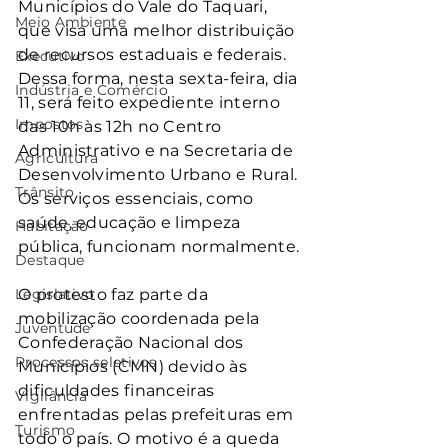
Municípios do Vale do Taquari, 
Meio Ambiente
que visa uma melhor distribuição 
de recursos estaduais e federais. 
Executivo
Dessa forma, nesta sexta-feira, dia 
Indústria e Comércio
11, será feito expediente interno 
Impostos
das 10h às 12h no Centro 
Administrativo e na Secretaria de 
Agricultura
Desenvolvimento Urbano e Rural. 
Trânsito
Os serviços essenciais, como 
saúde, educação e limpeza 
Habitação
pública, funcionam normalmente.
Destaque
Legislativo
O protesto faz parte da 
mobilização coordenada pela 
Juventude
Confederação Nacional dos 
Processos seletivos
Municípios (CMN) devido às 
dificuldades financeiras 
Vigilância
enfrentadas pelas prefeituras em 
Turismo
todo o país. O motivo é a queda 