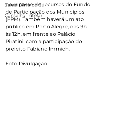
no repasse de recursos do Fundo 
Santa Clara do Sul
de Participação dos Municípios 
Conselho Tutelar
(FPM). Também haverá um ato 
público em Porto Alegre, das 9h 
às 12h, em frente ao Palácio 
Piratini, com a participação do 
prefeito Fabiano Immich.
Foto Divulgação