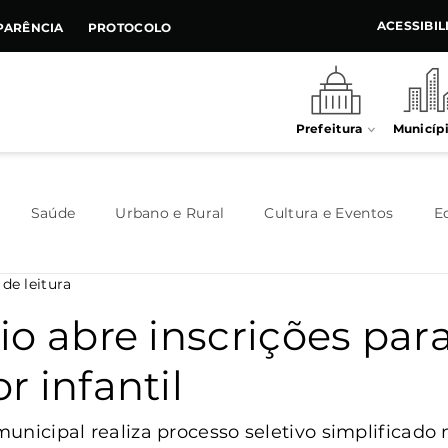
ACESSIBI
PARÊNCIA
PROTOCOLO
Prefeitura
Municíp
Saúde
Urbano e Rural
Cultura e Eventos
E
 de leitura
Meio Ambiente
Executivo
Indústria e Comércio
o abre inscrições par
 infantil
Habitação
Destaque
Legislativo
Juventude
unicipal realiza processo seletivo simplificado 