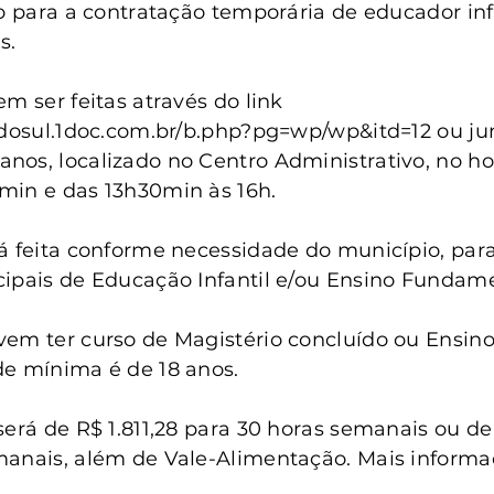
anta Clara do Sul
Conselho Tutelar
ho para a contratação temporária de educador infa
s.
m ser feitas através do link 
adosul.1doc.com.br/b.php?pg=wp/wp&itd=12 ou jun
os, localizado no Centro Administrativo, no hor
min e das 13h30min às 16h.
á feita conforme necessidade do município, par
ipais de Educação Infantil e/ou Ensino Fundame
em ter curso de Magistério concluído ou Ensino
de mínima é de 18 anos.
será de R$ 1.811,28 para 30 horas semanais ou de
manais, além de Vale-Alimentação. Mais informa
.