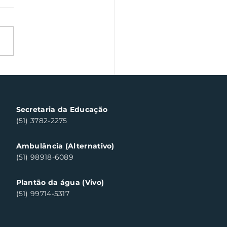
a veterano volta às
chas de Santa Clara
ul neste sábado
Secretaria da Educação
(51) 3782-2275
Ambulância (Alternativo)
(51) 98918-6089
Plantão da água (Vivo)
(51) 99714-5317