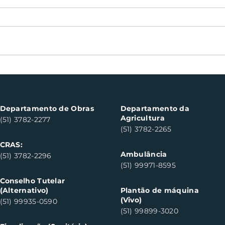
Nota Fiscal Gaúcha
Boch
contempla cinco
can
consumidores em Santa
do S
Clara do Sul
Departamento de Obras
Departamento da
Agricultura
(51) 3782-2277
(51) 3782-2265
CRAS:
Ambulância
(51) 3782-2296
(51) 99971-8595
Conselho Tutelar
(Alternativo)
Plantão de máquina
(Vivo)
(51) 99935-0590
(51) 99899-3020