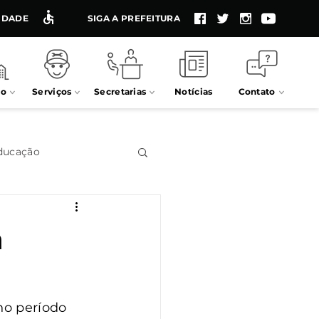
LIDADE
SIGA A PREFEITURA
io
Serviços
Secretarias
Notícias
Contato
ducação
Impostos
a
Processos seletivos
no período 