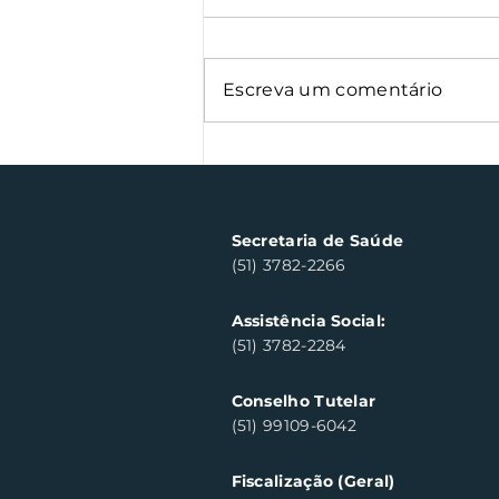
Escreva um comentário
Oficinas de cerâmica
fortalecem cuidado em
saúde mental em Santa
Clara do Sul
Secretaria de Saúde
(51) 3782-2266
Assistência Social:
(51) 3782-2284
Conselho Tutelar
(51) 99109-6042
Fiscalização (Geral)