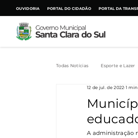
CONTEÚDO
OUVIDORIA
PORTAL DO CIDADÃO
PORTAL DA TRANS
Todas Notícias
Esporte e Lazer
12 de jul. de 2022
1 min
Assistência Social
Geral
Municípi
educador
Agricultura
Trânsito
A administração m