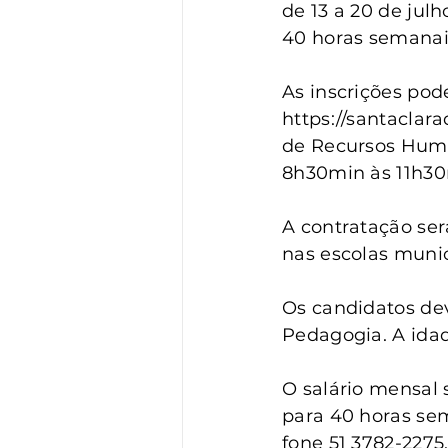
Vigilância
Turismo
S
de 13 a 20 de jul
40 horas semanai
As inscrições pode
https://santaclar
de Recursos Human
8h30min às 11h30
A contratação ser
nas escolas munic
Os candidatos dev
Pedagogia. A ida
O salário mensal 
para 40 horas se
fone 51 3782-2275