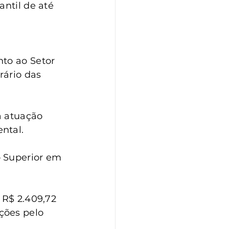
ntil de até 
to ao Setor 
ário das 
a atuação 
ntal.
 Superior em 
 R$ 2.409,72 
ções pelo 