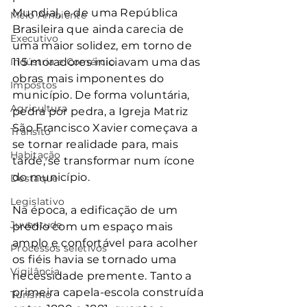
Mundial, e de uma República 
Meio Ambiente
Brasileira que ainda carecia de 
Executivo
uma maior solidez, em torno de 
Indústria e Comércio
115 moradores iniciavam uma das 
obras mais imponentes do 
Impostos
município. De forma voluntária, 
Agricultura
pedra por pedra, a Igreja Matriz 
São Francisco Xavier começava a 
Trânsito
se tornar realidade para, mais 
Habitação
tarde, se transformar num ícone 
do município.
Destaque
Legislativo
Na época, a edificação de um 
Juventude
prédio com um espaço mais 
amplo e confortável para acolher 
Processos seletivos
os fiéis havia se tornado uma 
Vigilância
necessidade premente. Tanto a 
primeira capela-escola construída 
Turismo