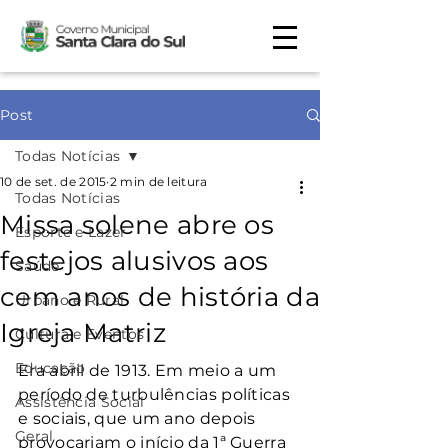
Post
Todas Notícias
10 de set. de 2015
2 min de leitura
Todas Notícias
Missa solene abre os
Esporte e Lazer
festejos alusivos aos
Saúde
cem anos de história da
Urbano e Rural
Igreja Matriz
Cultura e Eventos
Educação
Era abril de 1913. Em meio a um 
período de turbulências políticas 
Assistência Social
e sociais, que um ano depois 
Geral
provocariam o início da 1ª Guerra 