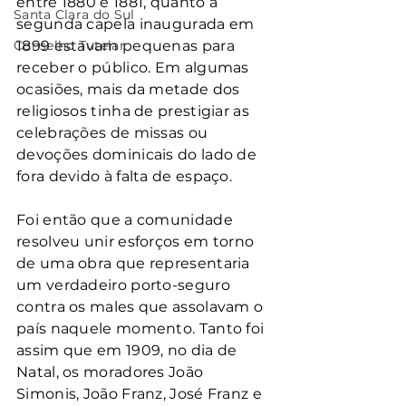
entre 1880 e 1881, quanto a 
Santa Clara do Sul
segunda capela inaugurada em 
Conselho Tutelar
1899 estavam pequenas para 
receber o público. Em algumas 
ocasiões, mais da metade dos 
religiosos tinha de prestigiar as 
celebrações de missas ou 
devoções dominicais do lado de 
fora devido à falta de espaço.
Foi então que a comunidade 
resolveu unir esforços em torno 
de uma obra que representaria 
um verdadeiro porto-seguro 
contra os males que assolavam o 
país naquele momento. Tanto foi 
assim que em 1909, no dia de 
Natal, os moradores João 
Simonis, João Franz, José Franz e 