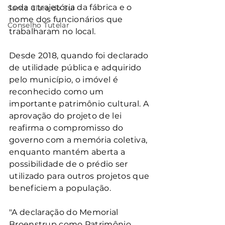
toda a trajetória da fábrica e o 
Santa Clara do Sul
nome dos funcionários que 
Conselho Tutelar
trabalharam no local.
Desde 2018, quando foi declarado 
de utilidade pública e adquirido 
pelo município, o imóvel é 
reconhecido como um 
importante patrimônio cultural. A 
aprovação do projeto de lei 
reafirma o compromisso do 
governo com a memória coletiva, 
enquanto mantém aberta a 
possibilidade de o prédio ser 
utilizado para outros projetos que 
beneficiem a população.
"A declaração do Memorial 
Broenstrup como Patrimônio 