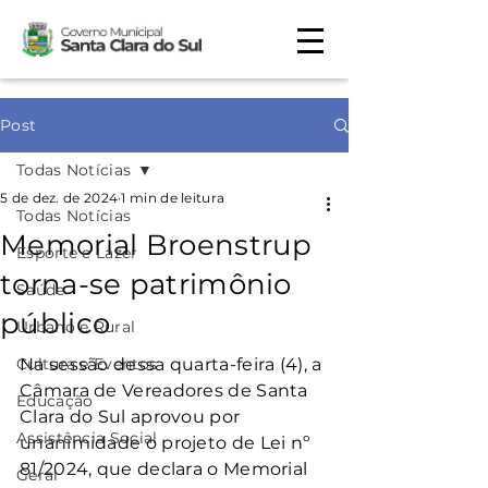
Post
Todas Notícias
5 de dez. de 2024
1 min de leitura
Todas Notícias
Memorial Broenstrup
Esporte e Lazer
torna-se patrimônio
Saúde
público
Urbano e Rural
Cultura e Eventos
Na sessão dessa quarta-feira (4), a 
Câmara de Vereadores de Santa 
Educação
Clara do Sul aprovou por 
Assistência Social
unanimidade o projeto de Lei nº 
81/2024, que declara o Memorial 
Geral