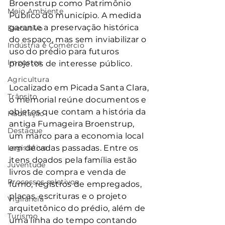
Broenstrup como Patrimônio 
Meio Ambiente
Público do município. A medida 
garante a preservação histórica 
Executivo
do espaço, mas sem inviabilizar o 
Indústria e Comércio
uso do prédio para futuros 
Impostos
projetos de interesse público.
Agricultura
Localizado em Picada Santa Clara, 
Trânsito
o memorial reúne documentos e 
objetos que contam a história da 
Habitação
antiga Fumageira Broenstrup, 
Destaque
um marco para a economia local 
Legislativo
em décadas passadas. Entre os 
itens doados pela família estão 
Juventude
livros de compra e venda de 
Processos seletivos
fumo, registros de empregados, 
placas, escrituras e o projeto 
Vigilância
arquitetônico do prédio, além de 
Turismo
uma linha do tempo contando 