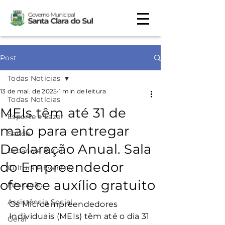
Post
Todas Notícias
13 de mai. de 2025
1 min de leitura
Todas Notícias
MEIs têm até 31 de
Esporte e Lazer
maio para entregar
Saúde
Declaração Anual. Sala
Urbano e Rural
do Empreendedor
Cultura e Eventos
oferece auxílio gratuito
Educação
Assistência Social
Os Microempreendedores 
Individuais (MEIs) têm até o dia 31 
Geral