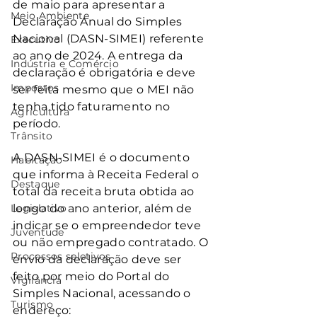
de maio para apresentar a 
Meio Ambiente
Declaração Anual do Simples 
Nacional (DASN-SIMEI) referente 
Executivo
ao ano de 2024. A entrega da 
Indústria e Comércio
declaração é obrigatória e deve 
Impostos
ser feita mesmo que o MEI não 
tenha tido faturamento no 
Agricultura
período.
Trânsito
A DASN-SIMEI é o documento 
Habitação
que informa à Receita Federal o 
Destaque
total da receita bruta obtida ao 
Legislativo
longo do ano anterior, além de 
indicar se o empreendedor teve 
Juventude
ou não empregado contratado. O 
Processos seletivos
envio da declaração deve ser 
feito por meio do Portal do 
Vigilância
Simples Nacional, acessando o 
Turismo
endereço: 