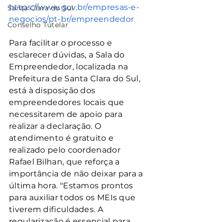
https://www.gov.br/empresas-e-
Santa Clara do Sul
negocios/pt-br/empreendedor
Conselho Tutelar
Para facilitar o processo e 
esclarecer dúvidas, a Sala do 
Empreendedor, localizada na 
Prefeitura de Santa Clara do Sul, 
está à disposição dos 
empreendedores locais que 
necessitarem de apoio para 
realizar a declaração. O 
atendimento é gratuito e 
realizado pelo coordenador 
Rafael Bilhan, que reforça a 
importância de não deixar para a 
última hora. "Estamos prontos 
para auxiliar todos os MEIs que 
tiverem dificuldades. A 
regularização é essencial para 