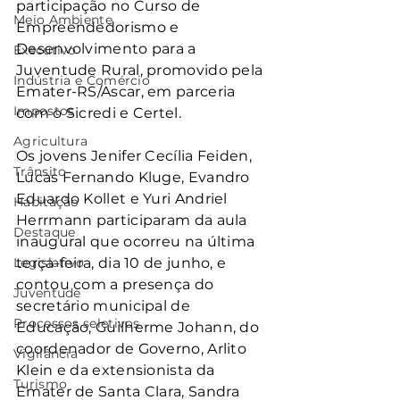
participação no Curso de 
Meio Ambiente
Empreendedorismo e 
Desenvolvimento para a 
Executivo
Juventude Rural, promovido pela 
Indústria e Comércio
Emater-RS/Ascar, em parceria 
Impostos
com o Sicredi e Certel.
Agricultura
Os jovens Jenifer Cecília Feiden, 
Trânsito
Lucas Fernando Kluge, Evandro 
Eduardo Kollet e Yuri Andriel 
Habitação
Herrmann participaram da aula 
Destaque
inaugural que ocorreu na última 
Legislativo
terça-feira, dia 10 de junho, e 
contou com a presença do 
Juventude
secretário municipal de 
Processos seletivos
Educação, Guilherme Johann, do 
coordenador de Governo, Arlito 
Vigilância
Klein e da extensionista da 
Turismo
Emater de Santa Clara, Sandra 