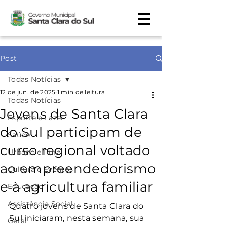
Post
Todas Notícias
12 de jun. de 2025
1 min de leitura
Todas Notícias
Jovens de Santa Clara
Esporte e Lazer
do Sul participam de
Saúde
curso regional voltado
Urbano e Rural
ao empreendedorismo
Cultura e Eventos
e à agricultura familiar
Educação
Assistência Social
Quatro jovens de Santa Clara do 
Sul iniciaram, nesta semana, sua 
Geral