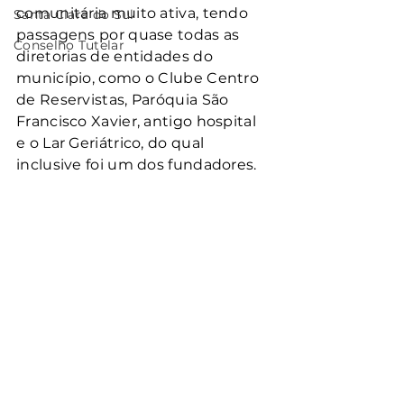
comunitária muito ativa, tendo 
Santa Clara do Sul
passagens por quase todas as 
Conselho Tutelar
diretorias de entidades do 
município, como o Clube Centro 
de Reservistas, Paróquia São 
Francisco Xavier, antigo hospital 
e o Lar Geriátrico, do qual 
inclusive foi um dos fundadores.