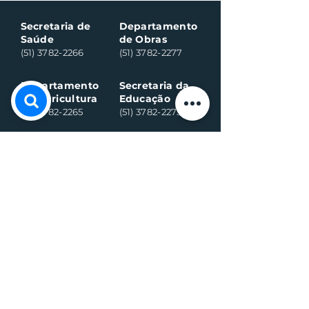
Secretaria de
Departamento
Saúde
de Obras
(51) 3782-2266
(51) 3782-2277
Departamento
Secretaria da
da Agricultura
Educação
(51) 3782-2265
(51) 3782-2275
Assistência
CRAS:
Social:
(51) 3782-2296
(51) 3782-2284
Ambulância
Ambulância
(Alternativo)
(51) 99971-8595
(51) 98918-6089
Conselho
Conselho
Tutelar
Tutelar
(Alternativo)
(51) 99109-6042
(51) 99935-0590