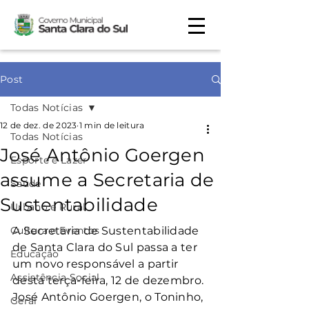
Post
Todas Notícias
12 de dez. de 2023
1 min de leitura
Todas Notícias
José Antônio Goergen
Esporte e Lazer
assume a Secretaria de
Saúde
Sustentabilidade
Urbano e Rural
Cultura e Eventos
A Secretaria de Sustentabilidade 
de Santa Clara do Sul passa a ter 
Educação
um novo responsável a partir 
Assistência Social
desta terça-feira, 12 de dezembro. 
José Antônio Goergen, o Toninho, 
Geral