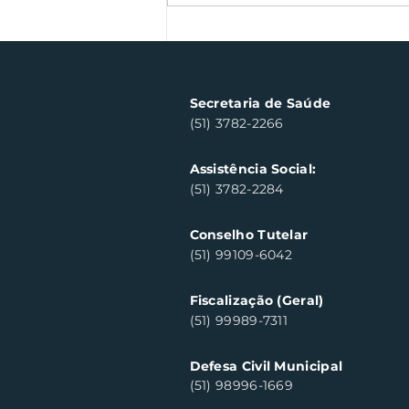
Semana Farroupilha
arrecada 500 kg de
alimentos
Secretaria de Saúde
(51) 3782-2266
Assistência Social:
(51) 3782-2284
Conselho Tutelar
(51) 99109-6042
Fiscalização (Geral)
(51) 99989-7311
Defesa Civil Municipal
(51) 98996-1669