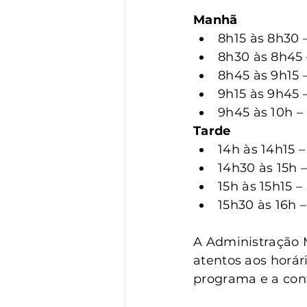
Manhã
8h15 às 8h30 
8h30 às 8h45 
8h45 às 9h15
9h15 às 9h45 
9h45 às 10h 
Tarde
14h às 14h15 
14h30 às 15h
15h às 15h15 –
15h30 às 16h 
A Administração M
atentos aos horári
programa e a con