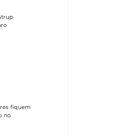
strup
bro
ores fiquem 
o no 