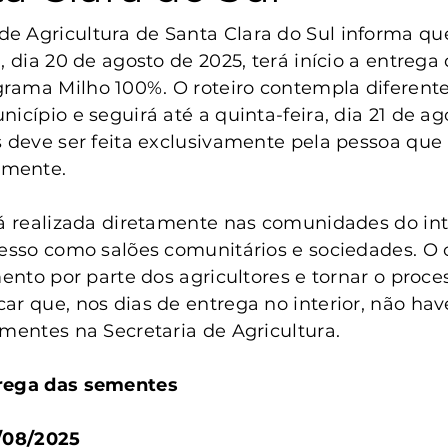
anta Clara do Sul
Conselho Tutelar
 Agricultura de Santa Clara do Sul informa que,
, dia 20 de agosto de 2025, terá início a entrega 
rama Milho 100%. O roteiro contempla diferente
icípio e seguirá até a quinta-feira, dia 21 de ag
s deve ser feita exclusivamente pela pessoa que 
mente.
rá realizada diretamente nas comunidades do int
cesso como salões comunitários e sociedades. O o
mento por parte dos agricultores e tornar o proces
ar que, nos dias de entrega no interior, não hav
ementes na Secretaria de Agricultura.
trega das sementes
0/08/2025