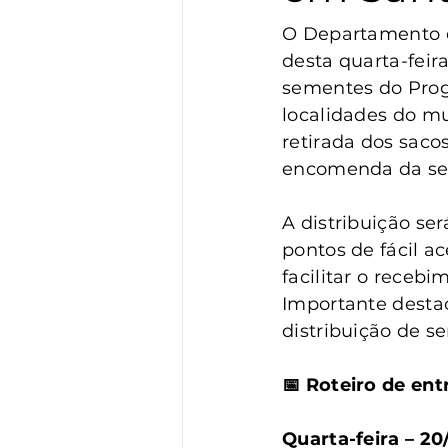
Vigilância
Turismo
S
O Departamento de
desta quarta-feira
sementes do Prog
localidades do mun
retirada dos saco
encomenda da se
A distribuição se
pontos de fácil a
facilitar o recebi
Importante destac
distribuição de s
📅 Roteiro de en
Quarta-feira – 2