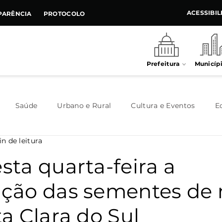
ACESSIBI
PARÊNCIA
PROTOCOLO
Prefeitura
Municíp
Saúde
Urbano e Rural
Cultura e Eventos
E
n de leitura
Meio Ambiente
Executivo
Indústria e Comércio
esta quarta-feira a
uição das sementes de
Habitação
Destaque
Legislativo
Juventude
a Clara do Sul