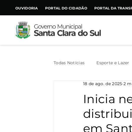
CONTEÚDO
OUVIDORIA
PORTAL DO CIDADÃO
PORTAL DA TRANS
Todas Notícias
Esporte e Lazer
18 de ago. de 2025
2 mi
Assistência Social
Geral
Inicia n
distrib
Agricultura
Trânsito
em Sant