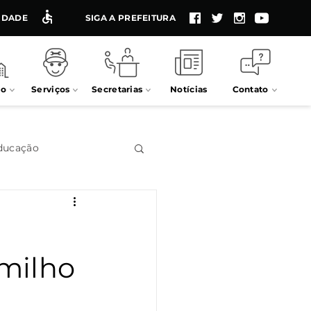
LIDADE
SIGA A PREFEITURA
io
Serviços
Secretarias
Notícias
Contato
ducação
Impostos
 milho
Processos seletivos