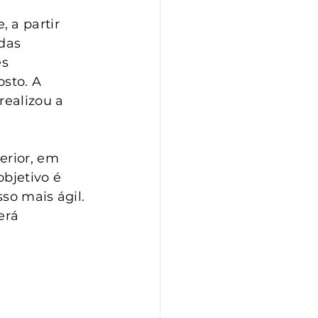
 a partir 
das 
s 
osto. A 
realizou a 
erior, em 
bjetivo é 
so mais ágil. 
erá 