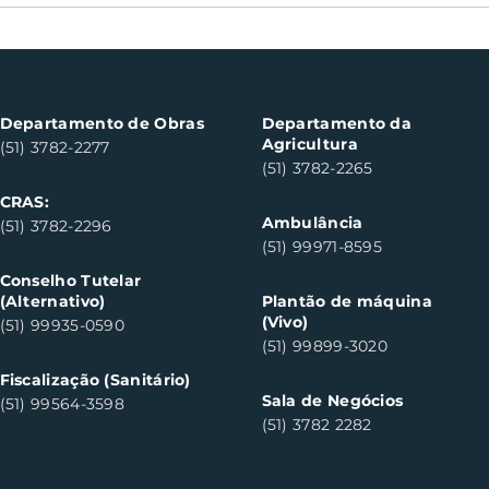
Oficinas de cerâmica
Not
fortalecem cuidado em
con
saúde mental em Santa
con
Clara do Sul
Clar
Departamento de Obras
Departamento da
Agricultura
(51) 3782-2277
(51) 3782-2265
CRAS:
Ambulância
(51) 3782-2296
(51) 99971-8595
Conselho Tutelar
(Alternativo)
Plantão de máquina
(Vivo)
(51) 99935-0590
(51) 99899-3020
Fiscalização (Sanitário)
Sala de Negócios
(51) 99564-3598
(51) 3782 2282