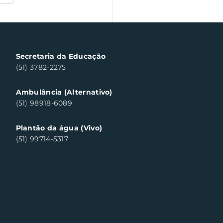
a Fiscal Gaúcha
templa cinco
sumidores em Santa
a do Sul
Secretaria da Educação
(51) 3782-2275
Ambulância (Alternativo)
(51) 98918-6089
Plantão da água (Vivo)
(51) 99714-5317