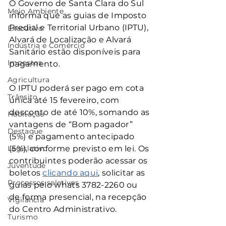
O Governo de Santa Clara do Sul 
Meio Ambiente
informa que as guias de Imposto 
Predial e Territorial Urbano (IPTU), 
Executivo
Alvará de Localização e Alvará 
Indústria e Comércio
Sanitário estão disponíveis para 
Impostos
pagamento.
Agricultura
O IPTU poderá ser pago em cota 
Trânsito
única até 15 fevereiro, com 
desconto de até 10%, somando as 
Habitação
vantagens de “Bom pagador” 
Destaque
(5%) e pagamento antecipado 
Legislativo
(5%), conforme previsto em lei. Os 
contribuintes poderão acessar os 
Juventude
boletos 
clicando aqui
, solicitar as 
Processos seletivos
guias pelo whats 3782-2260 ou 
de forma presencial, na recepção 
Vigilância
do Centro Administrativo.
Turismo