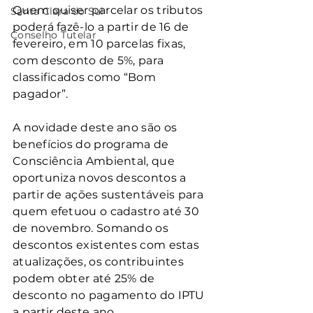
Quem quiser parcelar os tributos 
Santa Clara do Sul
poderá fazê-lo a partir de 16 de 
Conselho Tutelar
fevereiro, em 10 parcelas fixas, 
com desconto de 5%, para 
classificados como “Bom 
pagador”.
A novidade deste ano são os 
benefícios do programa de 
Consciência Ambiental, que 
oportuniza novos descontos a 
partir de ações sustentáveis para 
quem efetuou o cadastro até 30 
de novembro. Somando os 
descontos existentes com estas 
atualizações, os contribuintes 
podem obter até 25% de 
desconto no pagamento do IPTU 
a partir deste ano.