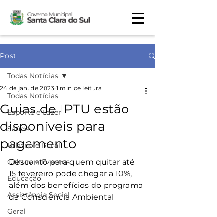
Post
Todas Notícias
24 de jan. de 2023
1 min de leitura
Todas Notícias
Guias de IPTU estão
Esporte e Lazer
disponíveis para
Saúde
pagamento
Urbano e Rural
Cultura e Eventos
Desconto para quem quitar até 
15 fevereiro pode chegar a 10%, 
Educação
além dos benefícios do programa 
Assistência Social
de Consciência Ambiental
Geral