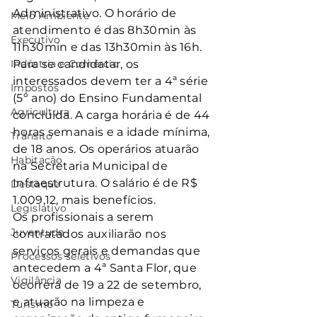
Administrativo. O horário de 
Meio Ambiente
atendimento é das 8h30min às 
Executivo
11h30min e das 13h30min às 16h.
Indústria e Comércio
Para se candidatar, os 
interessados devem ter a 4ª série 
Impostos
(5º ano) do Ensino Fundamental 
Agricultura
concluída. A carga horária é de 44 
horas semanais e a idade mínima, 
Trânsito
de 18 anos. Os operários atuarão 
Habitação
na Secretaria Municipal de 
Infraestrutura. O salário é de R$ 
Destaque
1.009,12, mais benefícios.
Legislativo
Os profissionais a serem 
Juventude
contratados auxiliarão nos 
serviços gerais e demandas que 
Processos seletivos
antecedem a 4ª Santa Flor, que 
Vigilância
ocorrerá de 19 a 22 de setembro, 
e atuarão na limpeza e 
Turismo