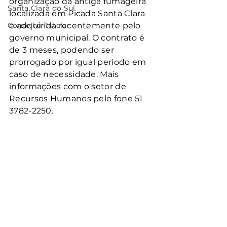
organização da antiga fumageira 
Santa Clara do Sul
localizada em Picada Santa Clara 
Conselho Tutelar
e adquirida recentemente pelo 
governo municipal. O contrato é 
de 3 meses, podendo ser 
prorrogado por igual período em 
caso de necessidade. Mais 
informações com o setor de 
Recursos Humanos pelo fone 51 
3782-2250.