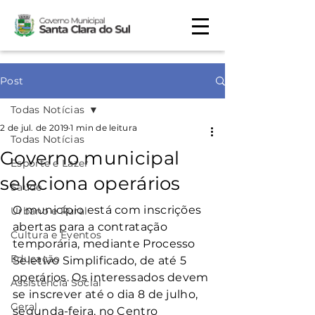
Post
Todas Notícias
2 de jul. de 2019
1 min de leitura
Todas Notícias
Governo municipal
Esporte e Lazer
seleciona operários
Saúde
O município está com inscrições 
Urbano e Rural
abertas para a contratação 
Cultura e Eventos
temporária, mediante Processo 
Educação
Seletivo Simplificado, de até 5 
operários. Os interessados devem 
Assistência Social
se inscrever até o dia 8 de julho, 
Geral
segunda-feira, no Centro 