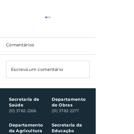
Comentários
Oficinas de cerâmica
Nota Fiscal G
Escreva um comentário
fortalecem cuidado
contempla ci
em saúde mental em
consumidores
Santa Clara do Sul
Santa Clara do
Secretaria de
Departamento
Saúde
de Obras
(51) 3782-2266
(51) 3782-2277
Departamento
Secretaria da
da Agricultura
Educação