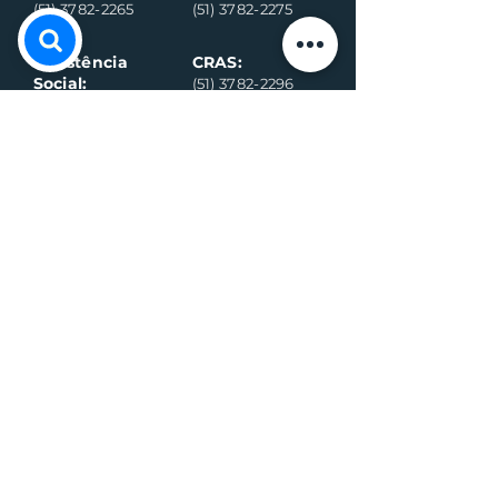
(51) 3782-2265
(51) 3782-2275
Assistência
CRAS:
Social:
(51) 3782-2296
(51) 3782-2284
Ambulância
Ambulância
(Alternativo)
(51) 99971-8595
(51) 98918-6089
Conselho
Conselho
Tutelar
Tutelar
(Alternativo)
(51) 99109-6042
(51) 99935-0590
Plantão de
máquina (Vivo)
Plantão da
água (Vivo)
(51) 99899-3020
(51) 99714-5317
Fiscalização (G
eral)
Fiscalização (Sa
nitário)
(51) 99989-7311
(51) 99564-3598