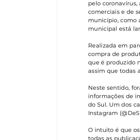
Vigilância
Turismo
S
pelo coronavírus,
comerciais e de s
município, como as
municipal está l
Realizada em parc
compra de produto
que é produzido 
assim que todas 
Neste sentido, fo
informações de in
do Sul. Um dos ca
Instagram (@DeS
O intuito é que o
todas as publica