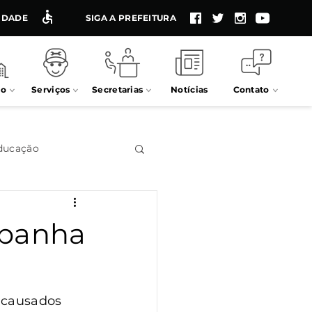
LIDADE
SIGA A PREFEITURA
io
Serviços
Secretarias
Notícias
Contato
ducação
Impostos
mpanha
Processos seletivos
 causados 