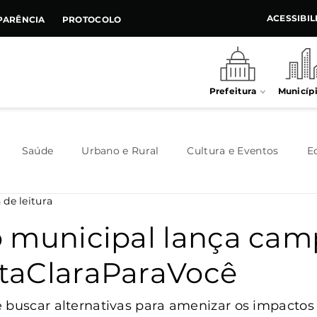
ACESSIBI
PARÊNCIA
PROTOCOLO
Prefeitura
Municíp
Saúde
Urbano e Rural
Cultura e Eventos
E
 de leitura
Meio Ambiente
Executivo
Indústria e Comércio
 municipal lança ca
taClaraParaVocê
Habitação
Destaque
Legislativo
Juventude
 buscar alternativas para amenizar os impactos