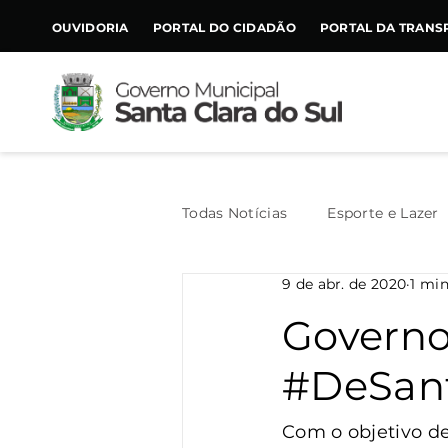
CONTEÚDO
OUVIDORIA
PORTAL DO CIDADÃO
PORTAL DA TRANS
Todas Notícias
Esporte e Lazer
9 de abr. de 2020
1 min
Assistência Social
Geral
Governo
#DeSan
Agricultura
Trânsito
Com o objetivo de