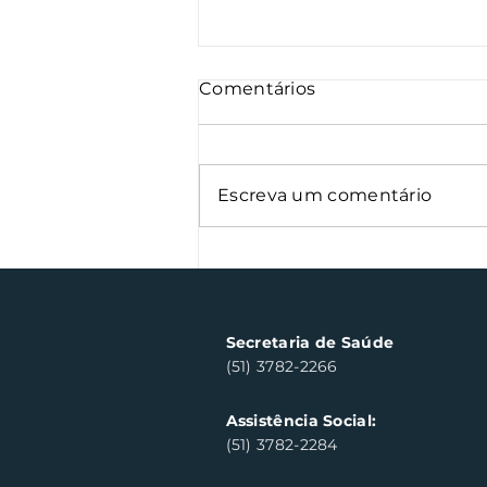
Comentários
Escreva um comentário
Oficinas de cerâmica
fortalecem cuidado em
saúde mental em Santa
Clara do Sul
Secretaria de Saúde
(51) 3782-2266
Assistência Social:
(51) 3782-2284