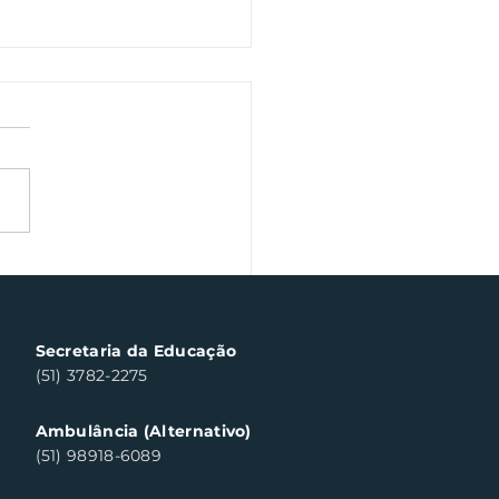
a veterano volta às
chas de Santa Clara
ul neste sábado
Secretaria da Educação
(51) 3782-2275
Ambulância (Alternativo)
(51) 98918-6089