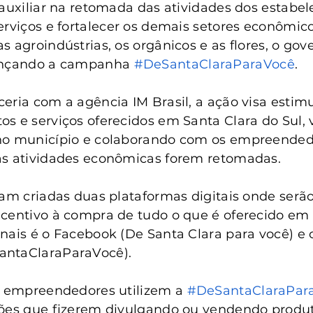
anta Clara do Sul
Conselho Tutelar
 auxiliar na retomada das atividades dos estabe
erviços e fortalecer os demais setores econômico
 agroindústrias, os orgânicos e as flores, o gov
ançando a campanha 
#DeSantaClaraParaVocê
.
eria com a agência IM Brasil, a ação visa estimu
s e serviços oferecidos em Santa Clara do Sul, 
no município e colaborando com os empreendedo
as atividades econômicas forem retomadas.
ram criadas duas plataformas digitais onde serã
centivo à compra de tudo o que é oferecido em 
nais é o Facebook (De Santa Clara para você) e o
antaClaraParaVocê).
s empreendedores utilizem a 
#DeSantaClaraPar
ções que fizerem divulgando ou vendendo produt