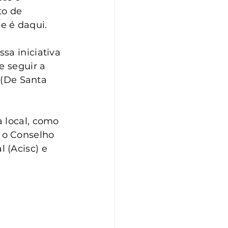
o de 
e é daqui.
sa iniciativa 
e seguir a 
 (De Santa 
 local, como 
 o Conselho 
 (Acisc) e 