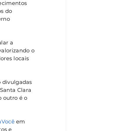
lecimentos 
s do 
erno 
lar a 
valorizando o 
res locais 
o divulgadas 
Santa Clara 
 outro é o 
aVocê
 em 
os e 