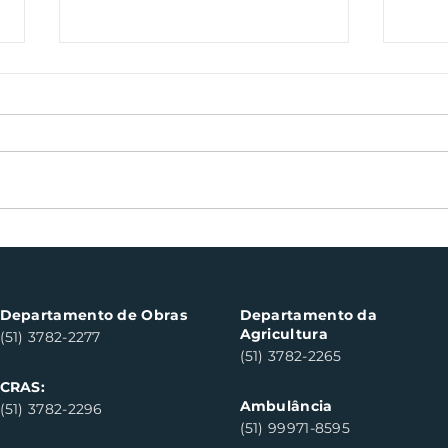
Nota Fiscal Gaúcha
Boch
contempla cinco
can
consumidores em Santa
do S
Clara do Sul
Departamento de Obras
Departamento da
Agricultura
(51) 3782-2277
(51) 3782-2265
CRAS:
Ambulância
(51) 3782-2296
(51) 99971-8595