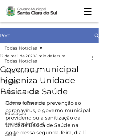
Post
Todas Notícias
12 de mai. de 2020
1 min de leitura
Todas Notícias
Governo municipal
Esporte e Lazer
higieniza Unidade
Saúde
Básica de Saúde
Urbano e Rural
Cultura e Eventos
Como forma de prevenção ao 
coronavírus, o governo municipal 
Educação
providenciou a sanitização da 
Assistência Social
Unidade Básica de Saúde na 
noite dessa segunda-feira, dia 11 
Geral