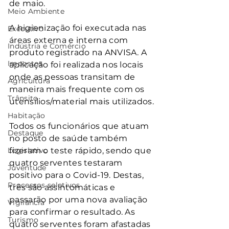
de maio.
Meio Ambiente
A higienização foi executada nas 
Executivo
áreas externa e interna com 
Indústria e Comércio
produto registrado na ANVISA. A 
Impostos
aplicação foi realizada nos locais 
onde as pessoas transitam de 
Agricultura
maneira mais frequente com os 
Trânsito
utensílios/material mais utilizados.
Habitação
Todos os funcionários que atuam 
Destaque
no posto de saúde também 
Legislativo
fizeram o teste rápido, sendo que 
quatro serventes testaram 
Juventude
positivo para o Covid-19. Destas, 
Processos seletivos
três são assintomáticas e 
passarão por uma nova avaliação 
Vigilância
para confirmar o resultado. As 
Turismo
quatro serventes foram afastadas 