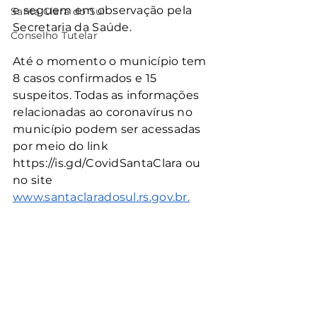
e seguem em observação pela 
Santa Clara do Sul
Secretaria da Saúde.
Conselho Tutelar
Até o momento o município tem 
8 casos confirmados e 15 
suspeitos. Todas as informações 
relacionadas ao coronavírus no 
município podem ser acessadas 
por meio do link 
https://is.gd/CovidSantaClara ou 
no site 
www.santaclaradosul.rs.gov.br.