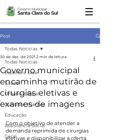
Post
Todas Notícias
30 de dez. de 2021
2 min de leitura
Todas Notícias
Governo municipal
Esporte e Lazer
encaminha mutirão de
Saúde
cirurgias eletivas e
Urbano e Rural
exames de imagens
Cultura e Eventos
Educação
Com o objetivo de atender a 
Assistência Social
demanda reprimida de cirurgias 
Geral
eletivas e disponibilizar a oferta 