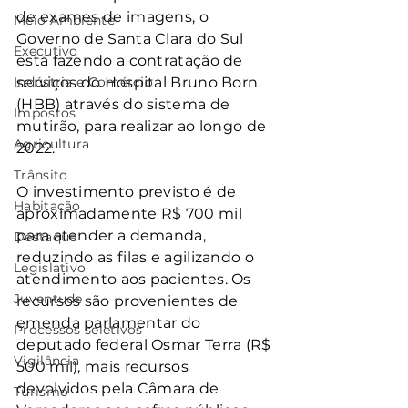
de exames de imagens, o 
Meio Ambiente
Governo de Santa Clara do Sul 
Executivo
está fazendo a contratação de 
Indústria e Comércio
serviços do Hospital Bruno Born 
(HBB) através do sistema de 
Impostos
mutirão, para realizar ao longo de 
Agricultura
2022. 
Trânsito
O investimento previsto é de 
Habitação
aproximadamente R$ 700 mil 
para atender a demanda, 
Destaque
reduzindo as filas e agilizando o 
Legislativo
atendimento aos pacientes. Os 
Juventude
recursos são provenientes de 
emenda parlamentar do 
Processos seletivos
deputado federal Osmar Terra (R$ 
Vigilância
500 mil), mais recursos 
devolvidos pela Câmara de 
Turismo