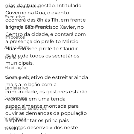
dias da atual gestão. Intitulado 
Meio Ambiente
Governo na Rua, o evento 
Executivo
ocorrerá das 8h às 11h, em frente 
Indústria e Comércio
à Igreja São Francisco Xavier, no 
Centro da cidade, e contará com 
Impostos
a presença do prefeito Márcio 
Agricultura
Haas, do vice-prefeito Claudir 
Bald e de todos os secretários 
Trânsito
municipais.
Habitação
Com o objetivo de estreitar ainda 
Destaque
mais a relação com a 
Legislativo
comunidade, os gestores estarão 
Juventude
reunidos em uma tenda 
especialmente montada para 
Processos seletivos
ouvir as demandas da população 
Vigilância
e apresentar os principais 
projetos desenvolvidos neste 
Turismo