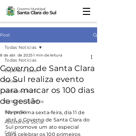
Post
Todas Notícias
8 de abr. de 2025
1 min de leitura
Todas Notícias
Governo de Santa Clara
Esporte e Lazer
do Sul realiza evento
Saúde
para marcar os 100 dias
Urbano e Rural
de gestão
Cultura e Eventos
Educação
Na próxima sexta-feira, dia 11 de 
abril, o Governo de Santa Clara do 
Assistência Social
Sul promove um ato especial 
Geral
para celebrar os 100 primeiros 