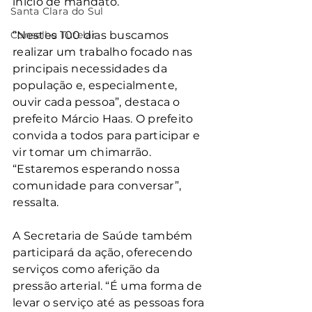
início de mandato.
Santa Clara do Sul
Conselho Tutelar
“Nestes 100 dias buscamos 
realizar um trabalho focado nas 
principais necessidades da 
população e, especialmente, 
ouvir cada pessoa”, destaca o 
prefeito Márcio Haas. O prefeito 
convida a todos para participar e 
vir tomar um chimarrão. 
“Estaremos esperando nossa 
comunidade para conversar”, 
ressalta.
A Secretaria de Saúde também 
participará da ação, oferecendo 
serviços como aferição da 
pressão arterial. “É uma forma de 
levar o serviço até as pessoas fora 