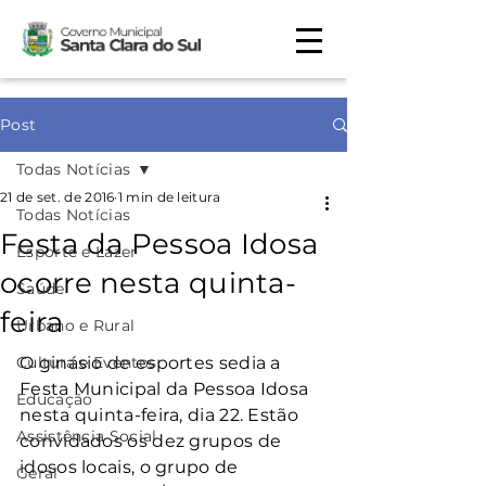
Post
Todas Notícias
21 de set. de 2016
1 min de leitura
Todas Notícias
Festa da Pessoa Idosa
Esporte e Lazer
ocorre nesta quinta-
Saúde
feira
Urbano e Rural
Cultura e Eventos
O ginásio de esportes sedia a 
Festa Municipal da Pessoa Idosa 
Educação
nesta quinta-feira, dia 22. Estão 
Assistência Social
convidados os dez grupos de 
idosos locais, o grupo de 
Geral