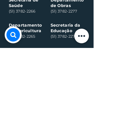
Secretaria de
Departamento
Saúde
de Obras
(51) 3782-2266
(51) 3782-2277
Departamento
Secretaria da
da Agricultura
Educação
(51) 3782-2265
(51) 3782-2275
Assistência
CRAS:
Social:
(51) 3782-2296
(51) 3782-2284
Ambulância
Ambulância
(Alternativo)
(51) 99971-8595
(51) 98918-6089
Conselho
Conselho
Tutelar
Tutelar
(Alternativo)
(51) 99109-6042
(51) 99935-0590
Plantão de
máquina (Vivo)
Plantão da