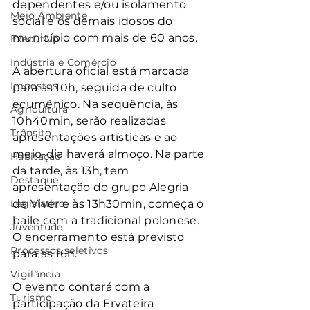
dependentes e/ou isolamento 
Meio Ambiente
social e os demais idosos do 
município com mais de 60 anos.
Executivo
Indústria e Comércio
A abertura oficial está marcada 
Impostos
para as 10h, seguida de culto 
ecumênico. Na sequência, às 
Agricultura
10h40min, serão realizadas 
Trânsito
apresentações artísticas e ao 
meio-dia haverá almoço. Na parte 
Habitação
da tarde, às 13h, tem 
Destaque
apresentação do grupo Alegria 
Legislativo
de Viver e às 13h30min, começa o 
baile com a tradicional polonese. 
Juventude
O encerramento está previsto 
Processos seletivos
para as 16h.
Vigilância
O evento contará com a 
Turismo
participação da Ervateira 