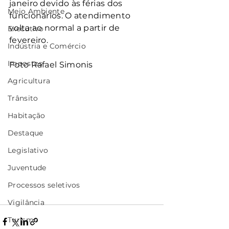
janeiro devido às férias dos 
Meio Ambiente
funcionários. O atendimento 
volta ao normal a partir de 
Executivo
fevereiro.
Indústria e Comércio
Impostos
Foto Rafael Simonis
Agricultura
Trânsito
Habitação
Destaque
Legislativo
Juventude
Processos seletivos
Vigilância
Turismo