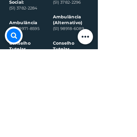
Social:
(51) 3782-2296
(51) 3782-2284
Ambulância
Ambulância
(Alternativo)
(51) 99971-8595
(51) 98918-6089
Conselho
Conselho
Tutelar
Tutelar
(Alternativo)
(51) 99109-6042
(51) 99935-0590
Plantão de
máquina (Vivo)
Plantão da
água (Vivo)
(51) 99899-3020
(51) 99714-5317
Fiscalização (G
eral)
Fiscalização (Sa
nitário)
(51) 99989-7311
(51) 99564-3598
Sala de
Negócios
(51) 3782 2282