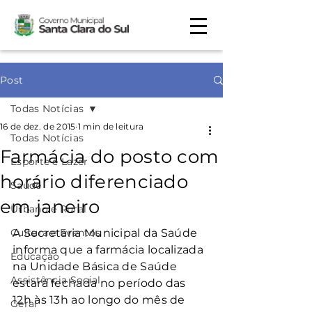
Post
Todas Notícias
16 de dez. de 2015
1 min de leitura
Todas Notícias
Farmácia do posto com
Esporte e Lazer
horário diferenciado
Saúde
em janeiro
Urbano e Rural
Cultura e Eventos
A Secretaria Municipal da Saúde 
informa que a farmácia localizada 
Educação
na Unidade Básica de Saúde 
Assistência Social
estará fechada no período das 
12h às 13h ao longo do mês de 
Geral