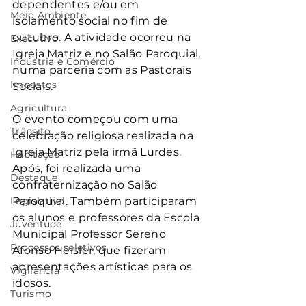
dependentes e/ou em 
Meio Ambiente
isolamento social no fim de 
outubro. A atividade ocorreu na 
Executivo
Igreja Matriz e no Salão Paroquial, 
Indústria e Comércio
numa parceria com as Pastorais 
Impostos
Sociais.
Agricultura
O evento começou com uma 
Trânsito
celebração religiosa realizada na 
Igreja Matriz pela irmã Lurdes. 
Habitação
Após, foi realizada uma 
Destaque
confraternização no Salão 
Legislativo
Paroquial. Também participaram 
os alunos e professores da Escola 
Juventude
Municipal Professor Sereno 
Processos seletivos
Afonso Heisler, que fizeram 
apresentações artísticas para os 
Vigilância
idosos.
Turismo