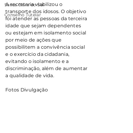
A secretaria viabilizou o 
Santa Clara do Sul
transporte dos idosos. O objetivo 
Conselho Tutelar
foi atender as pessoas da terceira 
idade que sejam dependentes 
ou estejam em isolamento social 
por meio de ações que 
possibilitem a convivência social 
e o exercício da cidadania, 
evitando o isolamento e a 
discriminação, além de aumentar 
a qualidade de vida.
Fotos Divulgação