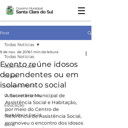
Post
Todas Notícias
9 de nov. de 2016
1 min de leitura
Todas Notícias
Evento reúne idosos
Esporte e Lazer
dependentes ou em
Saúde
isolamento social
Urbano e Rural
Cultura e Eventos
A Secretaria Municipal de 
Assistência Social e Habitação, 
Educação
por meio do Centro de 
Assistência Social
Referência de Assistência Social, 
promoveu o encontro dos idosos 
Geral