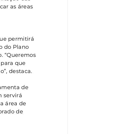
ar as áreas 
 
ue permitirá 
o do Plano 
o. “Queremos 
 para que 
o”, destaca.
ramenta de 
 servirá 
a área de 
brado de 