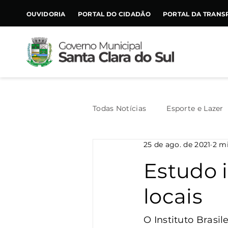
CONTEÚDO
OUVIDORIA
PORTAL DO CIDADÃO
PORTAL DA TRANS
Todas Notícias
Esporte e Lazer
25 de ago. de 2021
2 mi
Assistência Social
Geral
Estudo i
locais
Agricultura
Trânsito
O Instituto Brasi