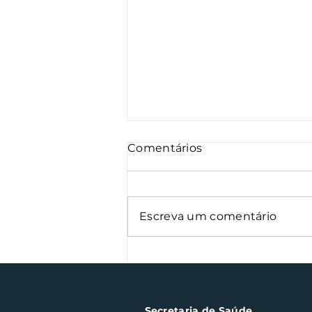
Comentários
Escreva um comentário
Semana Farroupilha
arrecada 500 kg de
alimentos
Secretaria de Saúde