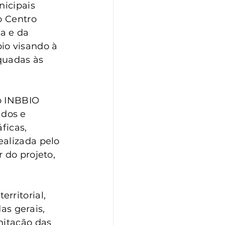
nicipais 
o Centro 
a e da 
io visando à 
quadas às 
o INBBIO 
dos e 
ficas, 
alizada pelo 
 do projeto, 
rritorial, 
as gerais, 
mitação das 