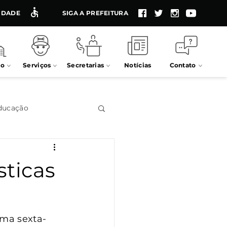
LIDADE
SIGA A PREFEITURA
io
Serviços
Secretarias
Notícias
Contato
ducação
Impostos
sticas
Processos seletivos
ima sexta-