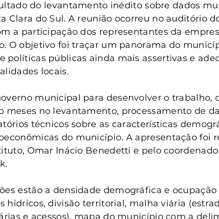
anta Clara do Sul
Conselho Tutelar
resultado do levantamento inédito sobre dados mu
a Clara do Sul. A reunião ocorreu no auditório d
om a participação dos representantes da empres
. O objetivo foi traçar um panorama do municíp
políticas públicas ainda mais assertivas e ade
alidades locais.
overno municipal para desenvolver o trabalho, 
to meses no levantamento, processamento de da
tórios técnicos sobre as características demográ
oeconômicas do município. A apresentação foi re
tituto, Omar Inácio Benedetti e pelo coordenador
k.
ões estão a densidade demográfica e ocupação te
hídricos, divisão territorial, malha viária (estrad
iárias e acessos), mapa do município com a deli