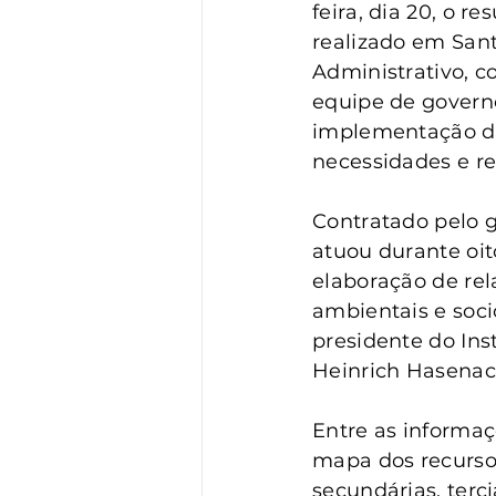
Vigilância
Turismo
S
feira, dia 20, o 
realizado em Sant
Administrativo, c
equipe de governo
implementação de 
necessidades e re
Contratado pelo g
atuou durante oi
elaboração de rela
ambientais e soci
presidente do Ins
Heinrich Hasenac
Entre as informaç
mapa dos recursos 
secundárias, terc