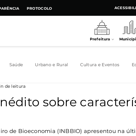
ACESSIBI
PARÊNCIA
PROTOCOLO
Prefeitura
Municíp
Saúde
Urbano e Rural
Cultura e Eventos
E
n de leitura
Meio Ambiente
Executivo
Indústria e Comércio
nédito sobre caracterí
Habitação
Destaque
Legislativo
Juventude
leiro de Bioeconomia (INBBIO) apresentou na últ