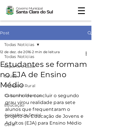
Post
Todas Notícias
12 de dez. de 2016
2 min de leitura
Todas Notícias
Estudantes se formam
Esporte e Lazer
no EJA de Ensino
Saúde
Médio
Urbano e Rural
Cultura e Eventos
O sonho de concluir o segundo 
grau virou realidade para sete 
Educação
alunos que frequentaram o 
Assistência Social
projeto de Educação de Jovens e 
Adultos (EJA) para Ensino Médio 
Geral