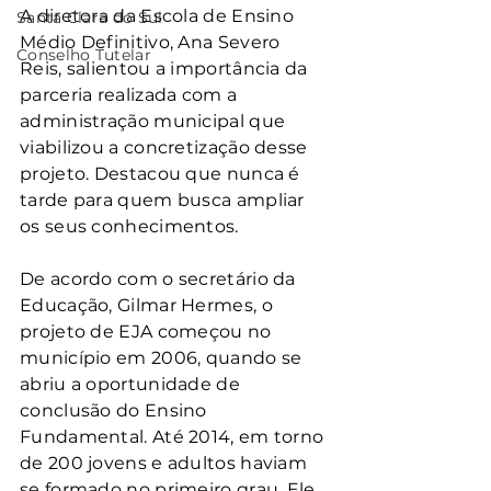
A diretora da Escola de Ensino 
Santa Clara do Sul
Médio Definitivo, Ana Severo 
Conselho Tutelar
Reis, salientou a importância da 
parceria realizada com a 
administração municipal que 
viabilizou a concretização desse 
projeto. Destacou que nunca é 
tarde para quem busca ampliar 
os seus conhecimentos.
De acordo com o secretário da 
Educação, Gilmar Hermes, o 
projeto de EJA começou no 
município em 2006, quando se 
abriu a oportunidade de 
conclusão do Ensino 
Fundamental. Até 2014, em torno 
de 200 jovens e adultos haviam 
se formado no primeiro grau. Ele 