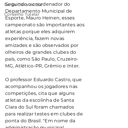
Segundo o coordenador do 
Santa Clara do Sul
Departamento Municipal de 
Conselho Tutelar
Esporte, Mauro Heinen, esses 
campeonato são importantes aos 
atletas porque eles adquirem 
experiência, fazem novas 
amizades e são observados por 
olheiros de grandes clubes do 
país, como São Paulo, Cruzeiro-
MG, Atlético-PR, Grêmio e Inter.
O professor Eduardo Castro, que 
acompanhou os jogadores nas 
competições, cita que alguns 
atletas da escolinha de Santa 
Clara do Sul foram chamados 
para realizar testes em clubes de 
ponta do Brasil. "Em nome da 
administração municipal, 