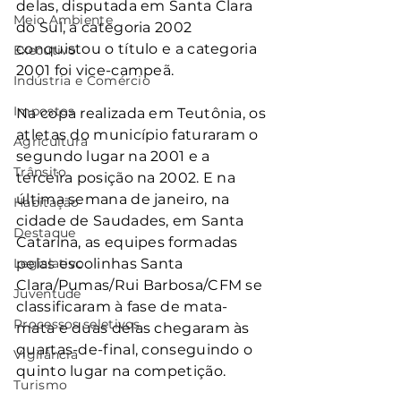
delas, disputada em Santa Clara 
Meio Ambiente
do Sul, a categoria 2002 
conquistou o título e a categoria 
Executivo
2001 foi vice-campeã.
Indústria e Comércio
Impostos
Na copa realizada em Teutônia, os 
atletas do município faturaram o 
Agricultura
segundo lugar na 2001 e a 
Trânsito
terceira posição na 2002. E na 
última semana de janeiro, na 
Habitação
cidade de Saudades, em Santa 
Destaque
Catarina, as equipes formadas 
Legislativo
pelas escolinhas Santa 
Clara/Pumas/Rui Barbosa/CFM se 
Juventude
classificaram à fase de mata-
Processos seletivos
mata e duas delas chegaram às 
quartas-de-final, conseguindo o 
Vigilância
quinto lugar na competição.
Turismo