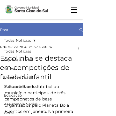
Post
Todas Notícias
6 de fev. de 2014
1 min de leitura
Todas Notícias
Escolinha se destaca
Esporte e Lazer
em competições de
Saúde
futebol infantil
Urbano e Rural
Cultura e Eventos
A escolinha de futebol do 
município participou de três 
Educação
campeonatos de base 
Assistência Social
organizados pelo Planeta Bola 
Eventos em janeiro. Na primeira 
Geral