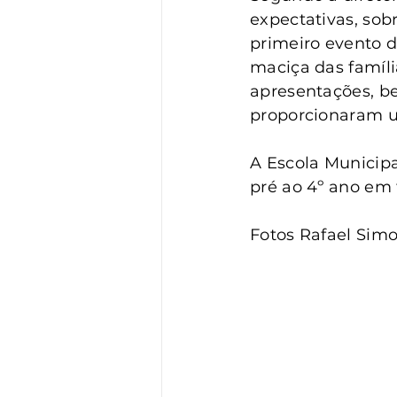
expectativas, sob
primeiro evento d
maciça das família
apresentações, b
proporcionaram 
A Escola Municipa
pré ao 4º ano em 
Fotos Rafael Simo