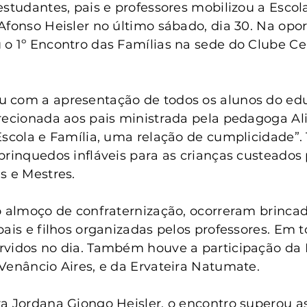
anta Clara do Sul
Conselho Tutelar
estudantes, pais e professores mobilizou a Escol
Afonso Heisler no último sábado, dia 30. Na opor
o 1º Encontro das Famílias na sede do Clube Ce
 com a apresentação de todos os alunos do edu
recionada aos pais ministrada pela pedagoga Ali
Escola e Família, uma relação de cumplicidade”
brinquedos infláveis para as crianças custeados 
s e Mestres.
o almoço de confraternização, ocorreram brincad
pais e filhos organizadas pelos professores. Em 
vidos no dia. Também houve a participação da L
Venâncio Aires, e da Ervateira Natumate.
a Jordana Giongo Heisler, o encontro superou as