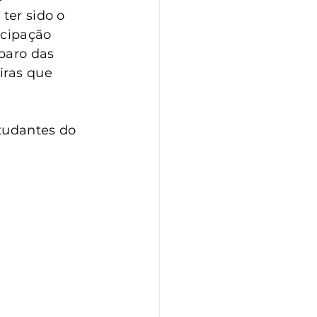
ter sido o 
icipação 
paro das 
iras que 
tudantes do 