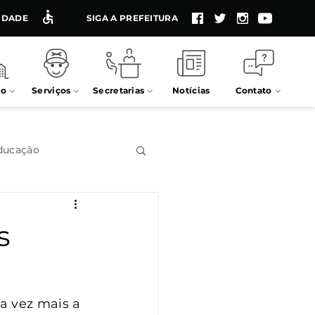
LIDADE
SIGA A PREFEITURA
io
Serviços
Secretarias
Notícias
Contato
ducação
Impostos
s
Processos seletivos
a vez mais a 