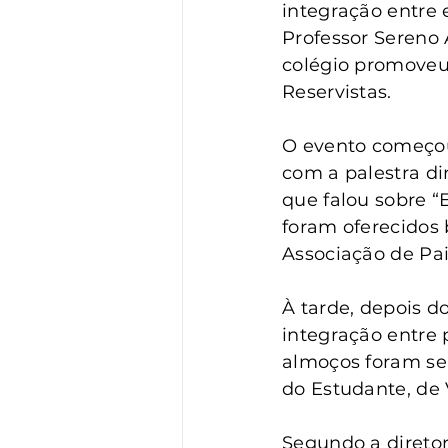
Vigilância
Turismo
S
integração entre 
Professor Sereno 
colégio promoveu 
Reservistas.
O evento começou
com a palestra di
que falou sobre “
foram oferecidos 
Associação de Pai
À tarde, depois d
integração entre 
almoços foram ser
do Estudante, de 
Segundo a diretor