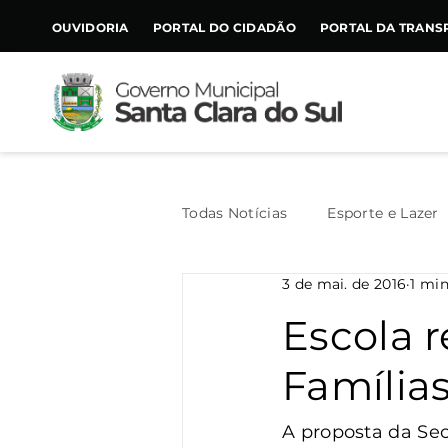
CONTEÚDO
OUVIDORIA
PORTAL DO CIDADÃO
PORTAL DA TRANS
Todas Notícias
Esporte e Lazer
3 de mai. de 2016
1 min
Assistência Social
Geral
Escola r
Família
Agricultura
Trânsito
A proposta da Sec