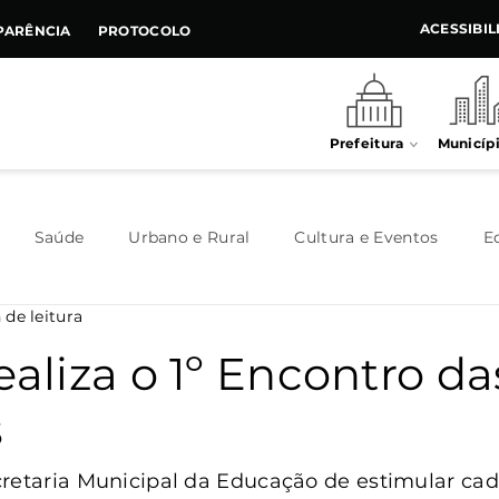
ACESSIBI
PARÊNCIA
PROTOCOLO
Prefeitura
Municíp
Saúde
Urbano e Rural
Cultura e Eventos
E
 de leitura
Meio Ambiente
Executivo
Indústria e Comércio
ealiza o 1º Encontro da
s
Habitação
Destaque
Legislativo
Juventude
retaria Municipal da Educação de estimular cad