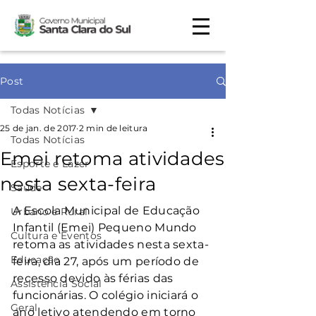
Post
Todas Notícias
25 de jan. de 2017
2 min de leitura
Todas Notícias
Emei retoma atividades
Esporte e Lazer
nesta sexta-feira
Saúde
A Escola Municipal de Educação 
Urbano e Rural
Infantil (Emei) Pequeno Mundo 
Cultura e Eventos
retoma as atividades nesta sexta-
Educação
feira, dia 27, após um período de 
recesso devido às férias das 
Assistência Social
funcionárias. O colégio iniciará o 
Geral
ano letivo atendendo em torno 