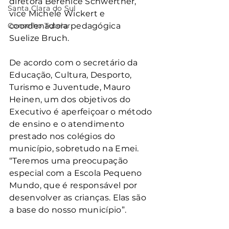
diretora Berenice Schwertner, 
Santa Clara do Sul
vice Michele Wickert e 
Conselho Tutelar
coordenadora pedagógica 
Suelize Bruch.
De acordo com o secretário da 
Educação, Cultura, Desporto, 
Turismo e Juventude, Mauro 
Heinen, um dos objetivos do 
Executivo é aperfeiçoar o método 
de ensino e o atendimento 
prestado nos colégios do 
município, sobretudo na Emei. 
“Teremos uma preocupação 
especial com a Escola Pequeno 
Mundo, que é responsável por 
desenvolver as crianças. Elas são 
a base do nosso município”.