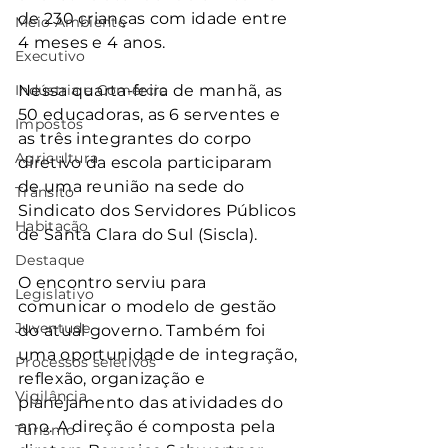
de 230 crianças com idade entre 
Meio Ambiente
4 meses e 4 anos.
Executivo
Indústria e Comércio
Nessa quarta-feira de manhã, as 
50 educadoras, as 6 serventes e 
Impostos
as três integrantes do corpo 
Agricultura
diretivo da escola participaram 
de uma reunião na sede do 
Trânsito
Sindicato dos Servidores Públicos 
Habitação
de Santa Clara do Sul (Siscla).
Destaque
O encontro serviu para 
Legislativo
comunicar o modelo de gestão 
Juventude
do atual governo. Também foi 
uma oportunidade de integração, 
Processos seletivos
reflexão, organização e 
Vigilância
planejamento das atividades do 
ano. A direção é composta pela 
Turismo