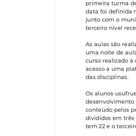
Vigilância
Turismo
S
primeira turma de
data foi definida 
junto com o muni
terceiro nível re
As aulas são real
uma noite de aula
curso realizado à 
acesso a uma plat
das disciplinas.
Os alunos usufrue
desenvolvimento d
conteúdo pelos pr
divididos em três
tem 22 e o terceiro