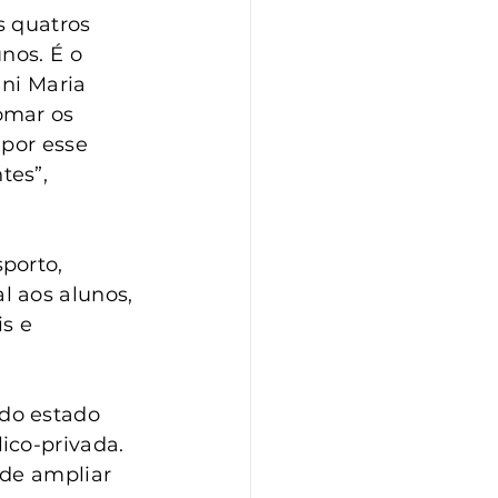
s quatros 
nos. É o 
ni Maria 
omar os 
por esse 
es”, 
porto, 
 aos alunos, 
s e 
do estado 
ico-privada. 
de ampliar 