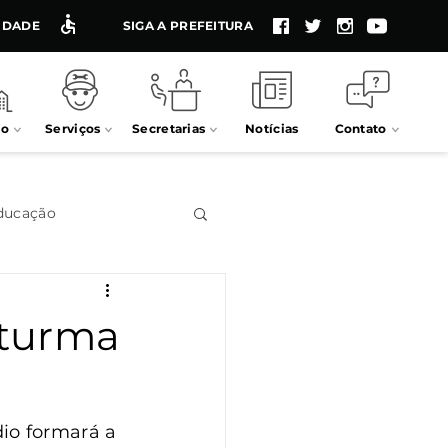
LIDADE
SIGA A PREFEITURA
io
Serviços
Secretarias
Notícias
Contato
ducação
Impostos
 turma
Processos seletivos
io formará a 