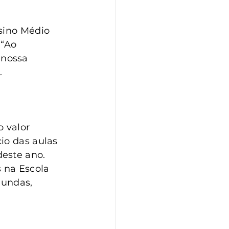
sino Médio 
“Ao 
nossa 
.
 valor 
io das aulas 
este ano. 
 na Escola 
gundas, 