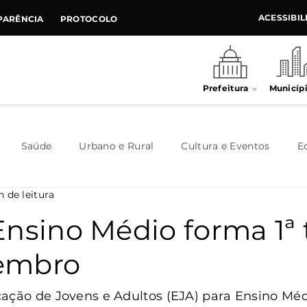
ACESSIBI
PARÊNCIA
PROTOCOLO
Prefeitura
Municíp
Saúde
Urbano e Rural
Cultura e Eventos
E
n de leitura
Meio Ambiente
Executivo
Indústria e Comércio
Ensino Médio forma 1ª
embro
Habitação
Destaque
Legislativo
Juventude
ação de Jovens e Adultos (EJA) para Ensino Méd