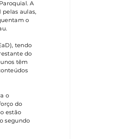
Paroquial. A 
 pelas aulas, 
equentam o 
au.
EaD), tendo 
restante do 
alunos têm 
conteúdos 
a o 
forço do 
o estão 
 o segundo 