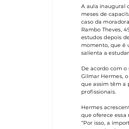
A aula inaugural 
meses de capacita
caso da moradora 
Rambo Theves, 49
estudos depois de
momento, que é um
salienta a estudan
De acordo com o s
Gilmar Hermes, o 
que assim têm a p
profissionais.
Hermes acrescent
que oferece essa 
“Por isso, a impo