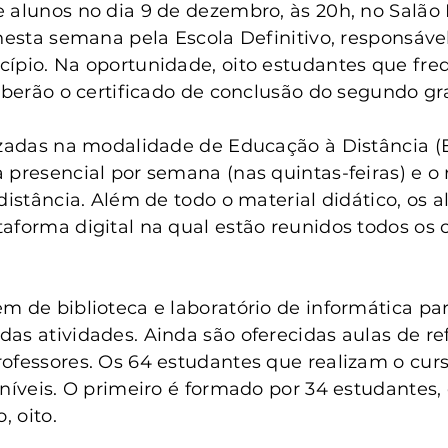
anta Clara do Sul
Conselho Tutelar
 alunos no dia 9 de dezembro, às 20h, no Salão 
nesta semana pela Escola Definitivo, responsável
cípio. Na oportunidade, oito estudantes que fr
ceberão o certificado de conclusão do segundo gr
izadas na modalidade de Educação à Distância (
 presencial por semana (nas quintas-feiras) e o 
distância. Além de todo o material didático, os 
aforma digital na qual estão reunidos todos os 
m de biblioteca e laboratório de informática par
as atividades. Ainda são oferecidas aulas de re
ofessores. Os 64 estudantes que realizam o curs
 níveis. O primeiro é formado por 34 estudantes,
, oito.