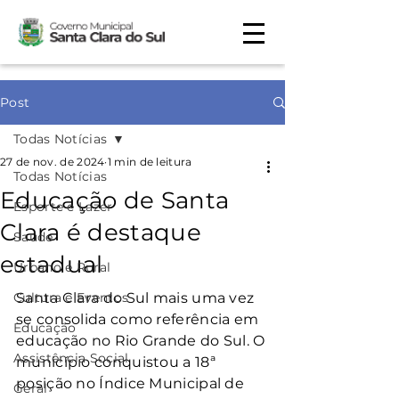
Post
Todas Notícias
27 de nov. de 2024
1 min de leitura
Todas Notícias
Educação de Santa
Esporte e Lazer
Clara é destaque
Saúde
estadual
Urbano e Rural
Cultura e Eventos
Santa Clara do Sul mais uma vez 
se consolida como referência em 
Educação
educação no Rio Grande do Sul. O 
Assistência Social
município conquistou a 18ª 
posição no Índice Municipal de 
Geral