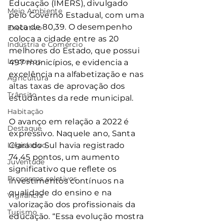
Educação (IMERS), divulgado 
Meio Ambiente
pelo Governo Estadual, com uma 
nota de 80,39. O desempenho 
Executivo
coloca a cidade entre as 20 
Indústria e Comércio
melhores do Estado, que possui 
Impostos
497 municípios, e evidencia a 
excelência na alfabetização e nas 
Agricultura
altas taxas de aprovação dos 
Trânsito
estudantes da rede municipal.
Habitação
O avanço em relação a 2022 é 
Destaque
expressivo. Naquele ano, Santa 
Legislativo
Clara do Sul havia registrado 
74,45 pontos, um aumento 
Juventude
significativo que reflete os 
Processos seletivos
investimentos contínuos na 
qualidade do ensino e na 
Vigilância
valorização dos profissionais da 
Turismo
educação. “Essa evolução mostra 