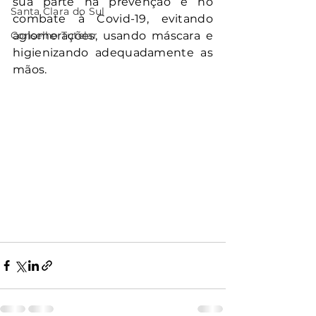
sua parte na prevenção e no 
Santa Clara do Sul
combate à Covid-19, evitando 
Conselho Tutelar
aglomerações, usando máscara e 
higienizando adequadamente as 
mãos.