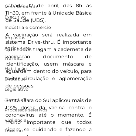
sábado, 17 de abril, das 8h às 
Meio Ambiente
11h30, em frente à Unidade Básica 
Executivo
de Saúde (UBS).
Indústria e Comércio
A vacinação será realizada em 
Impostos
sistema Drive-thru. É importante 
Agricultura
que todos tragam a caderneta de 
vacinação, documento de 
Trânsito
identificação, usem máscara e 
Habitação
aguardem dentro do veículo, para 
evitar circulação e aglomeração 
Destaque
de pessoas. 
Legislativo
Juventude
Santa Clara do Sul aplicou mais de 
1.725 doses da vacina contra o 
Processos seletivos
coronavírus até o momento. É 
Vigilância
muito importante que todos 
sigam se cuidando e fazendo a 
Turismo