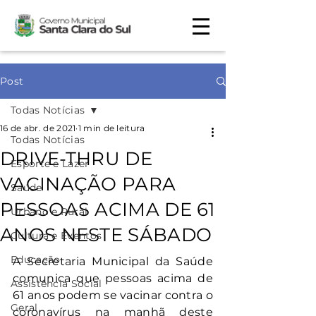
Post
Todas Notícias
16 de abr. de 2021
1 min de leitura
Todas Notícias
DRIVE-THRU DE
Esporte e Lazer
VACINAÇÃO PARA
Saúde
PESSOAS ACIMA DE 61
Urbano e Rural
ANOS NESTE SÁBADO
Cultura e Eventos
Educação
A Secretaria Municipal da Saúde 
comunica que pessoas acima de 
Assistência Social
61 anos podem se vacinar contra o 
Geral
coronavírus na manhã deste 