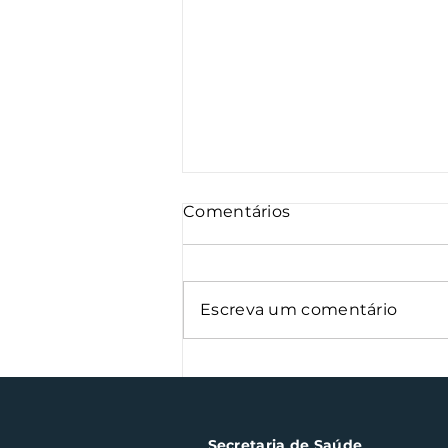
Comentários
Escreva um comentário
Oficinas de cerâmica
fortalecem cuidado em
saúde mental em Santa
Clara do Sul
Secretaria de Saúde