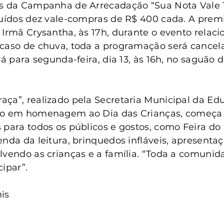
anta Clara do Sul
Conselho Tutelar
os da Campanha de Arrecadação “Sua Nota Vale 
buídos dez vale-compras de R$ 400 cada. A prem
 Irmã Crysantha, às 17h, durante o evento relaci
 caso de chuva, toda a programação será cancel
rá para segunda-feira, dia 13, às 16h, no saguão 
ça”, realizado pela Secretaria Municipal da Ed
to em homenagem ao Dia das Crianças, começa à
 para todos os públicos e gostos, como Feira do
enda da leitura, brinquedos infláveis, apresenta
lvendo as crianças e a família. “Toda a comunid
ipar”.
is