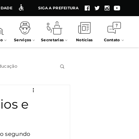
LIDADE
SIGA A PREFEITURA
io
Serviços
Secretarias
Notícias
Contato
ducação
Impostos
ios e
Processos seletivos
 o segundo 