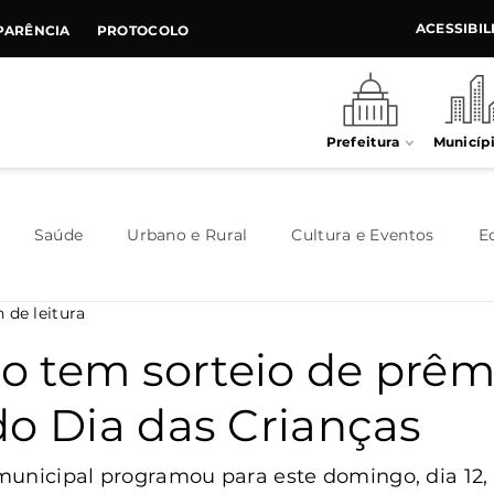
ACESSIBI
PARÊNCIA
PROTOCOLO
Prefeitura
Municíp
Saúde
Urbano e Rural
Cultura e Eventos
E
n de leitura
Meio Ambiente
Executivo
Indústria e Comércio
 tem sorteio de prêm
do Dia das Crianças
Habitação
Destaque
Legislativo
Juventude
municipal programou para este domingo, dia 12,