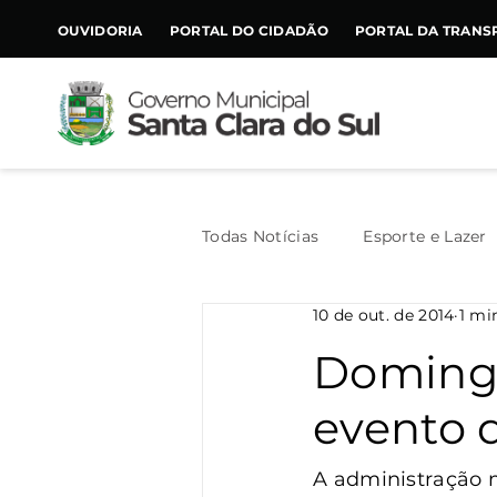
CONTEÚDO
OUVIDORIA
PORTAL DO CIDADÃO
PORTAL DA TRANS
Todas Notícias
Esporte e Lazer
10 de out. de 2014
1 mi
Assistência Social
Geral
Domingo
evento 
Agricultura
Trânsito
A administração 