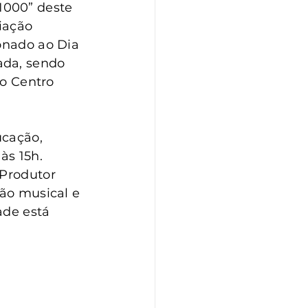
1000” deste 
iação 
onado ao Dia 
ada, sendo 
do Centro 
ucação, 
s 15h. 
 Produtor 
ção musical e 
ade está 