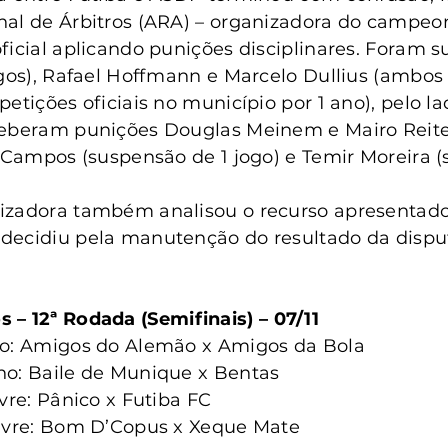
al de Árbitros (ARA) – organizadora do campeon
ficial aplicando punições disciplinares. Foram 
ogos), Rafael Hoffmann e Marcelo Dullius (ambos 
etições oficiais no município por 1 ano), pelo la
ceberam punições Douglas Meinem e Mairo Reiter
l Campos (suspensão de 1 jogo) e Temir Moreira 
izadora também analisou o recurso apresentado 
decidiu pela manutenção do resultado da disput
 – 12ª Rodada (Semifinais) – 07/11
ano: Amigos do Alemão x Amigos da Bola
no: Baile de Munique x Bentas
ivre: Pânico x Futiba FC
Livre: Bom D’Copus x Xeque Mate