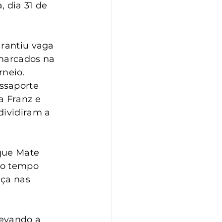
 dia 31 de 
arantiu vaga 
 marcados na 
rneio.
ssaporte 
a Franz e 
dividiram a 
que Mate 
no tempo 
ça nas 
evando a 