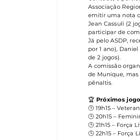
Associação Region
emitir uma nota o
Jean Cassuli (2 j
participar de comp
Já pelo ASDP, re
por 1 ano), Danie
de 2 jogos).
A comissão organ
de Munique, mas 
pênaltis.
🏆
 Próximos jogos
🕒 19h15 – Veter
🕒 20h15 – Femini
🕒 21h15 – Força L
🕒 22h15 – Força 