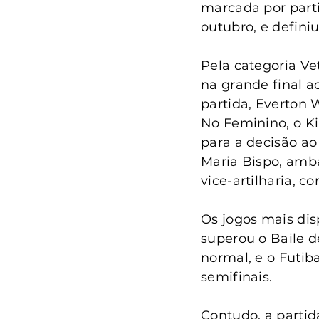
Vigilância
Turismo
S
marcada por parti
outubro, e definiu
Pela categoria Ve
na grande final a
partida, Everton W
No Feminino, o K
para a decisão ao
Maria Bispo, amba
vice-artilharia, 
Os jogos mais dis
superou o Baile 
normal, e o Futib
semifinais.
Contudo, a partid