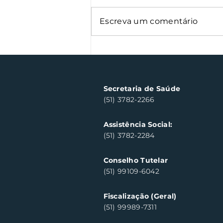
Escreva um comentário
Santa Clara do Sul
celebra os campeões da
24ª edição do
Campeonato Municipal
Secretaria de Saúde
de Futsal
(51) 3782-2266
Assistência Social:
(51) 3782-2284
Conselho Tutelar
(51) 99109-6042
Fiscalização (Geral)
(51) 99989-7311