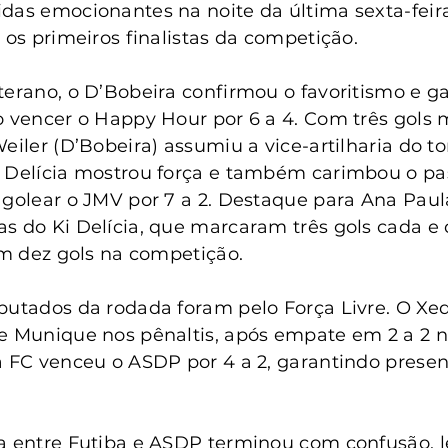
anta Clara do Sul
Conselho Tutelar
das emocionantes na noite da última sexta-feira,
 os primeiros finalistas da competição.
terano, o D’Bobeira confirmou o favoritismo e g
o vencer o Happy Hour por 6 a 4. Com três gols
eiler (D’Bobeira) assumiu a vice-artilharia do to
i Delícia mostrou força e também carimbou o pa
 golear o JMV por 7 a 2. Destaque para Ana Paul
s do Ki Delícia, que marcaram três gols cada e 
com dez gols na competição.
putados da rodada foram pelo Força Livre. O Xe
de Munique nos pênaltis, após empate em 2 a 2 
a FC venceu o ASDP por 4 a 2, garantindo presen
a entre Futiba e ASDP terminou com confusão, l