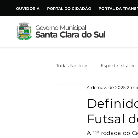
CONTEÚDO
OUVIDORIA
PORTAL DO CIDADÃO
PORTAL DA TRANS
Todas Notícias
Esporte e Lazer
4 de nov. de 2025
2 mi
Assistência Social
Geral
Definido
Futsal d
Agricultura
Trânsito
A 11ª rodada do C