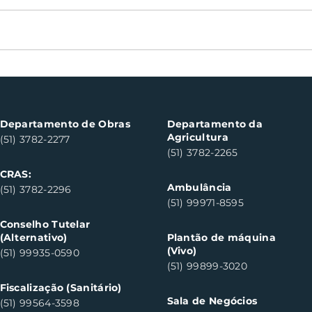
Definidos os finalistas do
Árbi
24º Campeonato
naci
Municipal de Futsal de
semi
Santa Clara do Sul
Sant
Departamento de Obras
Departamento da
Agricultura
(51) 3782-2277
(51) 3782-2265
CRAS:
Ambulância
(51) 3782-2296
(51) 99971-8595
Conselho Tutelar
(Alternativo)
Plantão de máquina
(Vivo)
(51) 99935-0590
(51) 99899-3020
Fiscalização (Sanitário)
Sala de Negócios
(51) 99564-3598