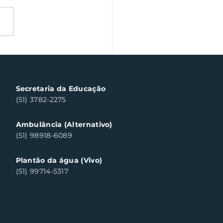
tro de destaque
onal apitará as
finais do Futsal de
a Clara do Sul
Secretaria da Educação
(51) 3782-2275
Ambulância (Alternativo)
(51) 98918-6089
Plantão da água (Vivo)
(51) 99714-5317