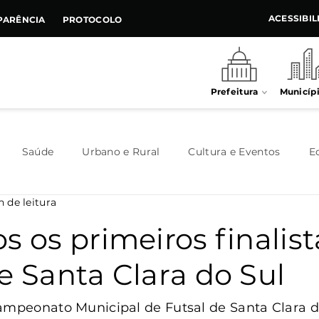
ACESSIBI
PARÊNCIA
PROTOCOLO
Prefeitura
Municíp
Saúde
Urbano e Rural
Cultura e Eventos
E
n de leitura
Meio Ambiente
Executivo
Indústria e Comércio
s os primeiros finalis
e Santa Clara do Sul
Habitação
Destaque
Legislativo
Juventude
ampeonato Municipal de Futsal de Santa Clara do