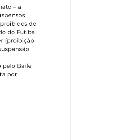
ato – a 
suspensos 
proibidos de 
do do Futiba. 
 (proibição 
(suspensão 
pelo Baile 
a por 