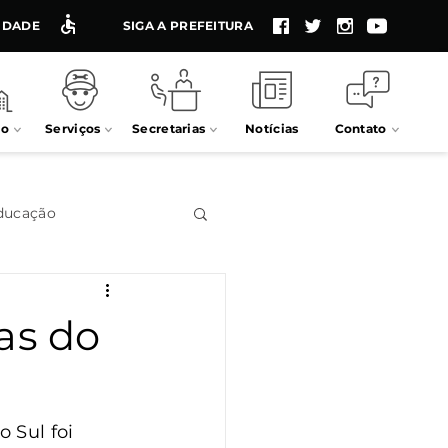
LIDADE
SIGA A PREFEITURA
io
Serviços
Secretarias
Notícias
Contato
ducação
Impostos
tas do
Processos seletivos
 Sul foi 