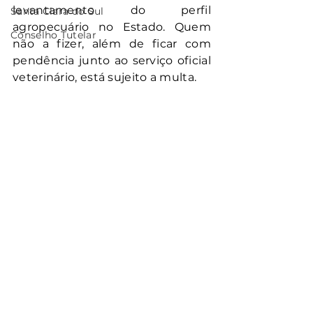
levantamento do perfil 
Santa Clara do Sul
agropecuário no Estado. Quem 
Conselho Tutelar
não a fizer, além de ficar com 
pendência junto ao serviço oficial 
veterinário, está sujeito a multa.