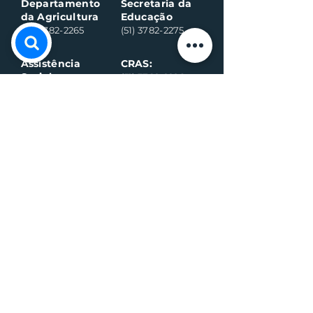
Departamento
Secretaria da
da Agricultura
Educação
(51) 3782-2265
(51) 3782-2275
Assistência
CRAS:
Social:
(51) 3782-2296
(51) 3782-2284
Ambulância
Ambulância
(Alternativo)
(51) 99971-8595
(51) 98918-6089
Conselho
Conselho
Tutelar
Tutelar
(Alternativo)
(51) 99109-6042
(51) 99935-0590
Plantão de
máquina (Vivo)
Plantão da
água (Vivo)
(51) 99899-3020
(51) 99714-5317
Fiscalização (G
eral)
Fiscalização (Sa