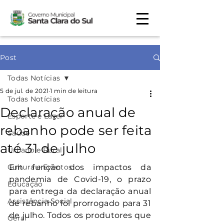
Post
Todas Notícias
5 de jul. de 2021
1 min de leitura
Todas Notícias
Declaração anual de
Esporte e Lazer
rebanho pode ser feita
Saúde
até 31 de julho
Urbano e Rural
Cultura e Eventos
Em função dos impactos da 
pandemia de Covid-19, o prazo 
Educação
para entrega da declaração anual 
Assistência Social
de rebanho foi prorrogado para 31 
de julho. Todos os produtores que 
Geral