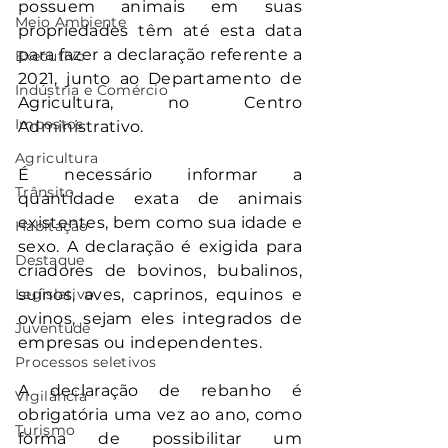
possuem animais em suas 
Meio Ambiente
propriedades têm até esta data 
para fazer a declaração referente a 
Executivo
2021, junto ao Departamento de 
Indústria e Comércio
Agricultura, no Centro 
Impostos
Administrativo.
Agricultura
É necessário informar a 
Trânsito
quantidade exata de animais 
existentes, bem como sua idade e 
Habitação
sexo. A declaração é exigida para 
Destaque
criadores de bovinos, bubalinos, 
Legislativo
suínos, aves, caprinos, equinos e 
ovinos, sejam eles integrados de 
Juventude
empresas ou independentes.
Processos seletivos
A declaração de rebanho é 
Vigilância
obrigatória uma vez ao ano, como 
Turismo
forma de possibilitar um 