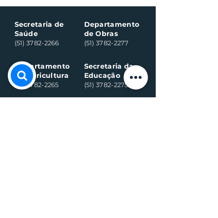
sábado
Secretaria de
Departamento
Saúde
de Obras
(51) 3782-2266
(51) 3782-2277
Departamento
Secretaria da
da Agricultura
Educação
(51) 3782-2265
(51) 3782-2275
Assistência
CRAS:
Social:
(51) 3782-2296
(51) 3782-2284
Ambulância
Ambulância
(Alternativo)
(51) 99971-8595
(51) 98918-6089
Conselho
Conselho
Tutelar
Tutelar
(Alternativo)
(51) 99109-6042
(51) 99935-0590