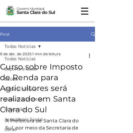
Post
Todas Notícias
9 de abr. de 2025
1 min de leitura
Todas Notícias
Curso sobre Imposto
Esporte e Lazer
de Renda para
Saúde
Agricultores será
Urbano e Rural
realizado em Santa
Cultura e Eventos
Clara do Sul
Educação
Assistência Social
A Prefeitura de Santa Clara do 
Sul, por meio da Secretaria de 
Geral