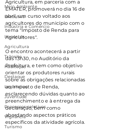
Agricultura, em parceria com a 
Meio Ambiente
EMATER, promoverá no dia 16 de 
abril, um curso voltado aos 
Executivo
agricultores do município com o 
Indústria e Comércio
tema "Imposto de Renda para 
Impostos
Agricultores".
Agricultura
O encontro acontecerá a partir 
Trânsito
das 13h30, no Auditório da 
Prefeitura, e tem como objetivo 
Habitação
orientar os produtores rurais 
Destaque
sobre as obrigações relacionadas 
Legislativo
ao Imposto de Renda, 
esclarecendo dúvidas quanto ao 
Juventude
preenchimento e à entrega da 
Processos seletivos
declaração, bem como 
abordando aspectos práticos 
Vigilância
específicos da atividade agrícola.
Turismo