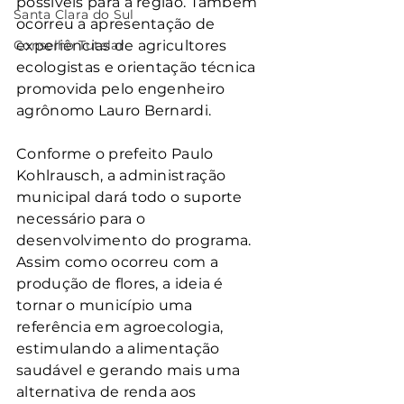
possíveis para a região. Também 
Santa Clara do Sul
ocorreu a apresentação de 
Conselho Tutelar
experiências de agricultores 
ecologistas e orientação técnica 
promovida pelo engenheiro 
agrônomo Lauro Bernardi.
Conforme o prefeito Paulo 
Kohlrausch, a administração 
municipal dará todo o suporte 
necessário para o 
desenvolvimento do programa. 
Assim como ocorreu com a 
produção de flores, a ideia é 
tornar o município uma 
referência em agroecologia, 
estimulando a alimentação 
saudável e gerando mais uma 
alternativa de renda aos 