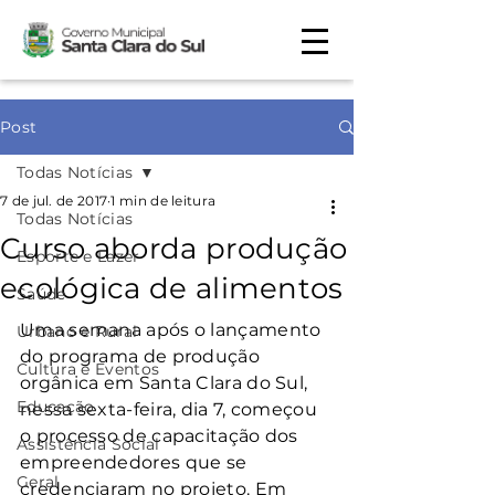
Post
Todas Notícias
7 de jul. de 2017
1 min de leitura
Todas Notícias
Curso aborda produção
Esporte e Lazer
ecológica de alimentos
Saúde
Uma semana após o lançamento 
Urbano e Rural
do programa de produção 
Cultura e Eventos
orgânica em Santa Clara do Sul, 
Educação
nessa sexta-feira, dia 7, começou 
o processo de capacitação dos 
Assistência Social
empreendedores que se 
Geral
credenciaram no projeto. Em 