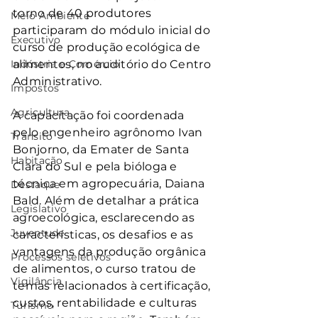
torno de 40 produtores 
Meio Ambiente
participaram do módulo inicial do 
Executivo
curso de produção ecológica de 
Indústria e Comércio
alimentos, no auditório do Centro 
Administrativo.
Impostos
Agricultura
A capacitação foi coordenada 
pelo engenheiro agrônomo Ivan 
Trânsito
Bonjorno, da Emater de Santa 
Habitação
Clara do Sul e pela bióloga e 
técnica em agropecuária, Daiana 
Destaque
Bald. Além de detalhar a prática 
Legislativo
agroecológica, esclarecendo as 
Juventude
características, os desafios e as 
vantagens da produção orgânica 
Processos seletivos
de alimentos, o curso tratou de 
Vigilância
temas relacionados à certificação, 
custos, rentabilidade e culturas 
Turismo